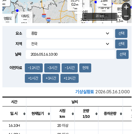
31.3
2.6
m/s
℃
-
-
-
mm
0.2
℃
mm
+
m/s
기흥구갈
-
-
m/s
mm
용인
-
수원
mm
−
28.5
℃
대부도
20 km
28.7
℃
영흥도
1.1
28.5
m/s
℃
1.3
m/s
-
mm
3.5
23.2
m/s
-
℃
mm
24.5
℃
-
오산
1.5
mm
m/s
6.6
m/s
14.0
mm
요소
9.5
mm
향남
26.6
℃
1.5
m/s
28.0
-
지역
℃
운평
mm
송탄
1.2
℃
m/s
-
s
mm
23.9
보
℃
날짜
26.7
℃
2.9
m/s
산
0.2
m/s
27.0
23.
mm
-
mm
0.2
℃
이전자료
-12시간
-3시간
-1시간
현재
1.0
/s
+1시간
+3시간
+12시간
기상실황표
2026.05.16.10:00
시간
날씨
시정
운량
일.시
현재일기
중하운량
km
1/10
도시별 기상실황표로 지점, 날씨, 기온, 강수, 바람, 기압등을 안내한 표입
16.10H
20 이상
2