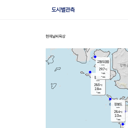
도시별관측
현재날씨
육상
홈
교동도(음)
29.7
℃
-
m/s
-
mm
볼음도
대연평
28.5
℃
2.8
m/s
29.4
℃
-
mm
3.1
m/s
-
mm
장봉도
28.4
℃
2.3
m/s
-
mm