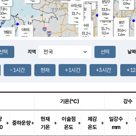
-
-
mm
무의도
mm
mm
분당구
0.7
-
0.9
m/s
m/s
mm
수리산길
-
-
mm
mm
7.8
의왕
33.3
℃
℃
0.0
31.7
m/s
0.8
m/s
℃
-
-
-
mm
-
℃
mm
m/s
기흥구갈
-
-
m/s
mm
용인
-
수원
mm
31.7
℃
대부도
30.6
℃
영흥도
0.1
31.2
m/s
℃
1.6
m/s
-
mm
1.7
28.0
m/s
-
℃
mm
29.4
℃
-
오산
2.1
mm
m/s
2.5
m/s
-
mm
-
mm
향남
28.8
℃
지역
날짜
0.1
m/s
32.4
-
℃
운평
mm
송탄
0.9
℃
m/s
-
s
mm
27.9
보
℃
33.3
-1시간
현재
+1시간
+3시간
+1
℃
1.8
m/s
산
1.0
m/s
-
27.
mm
-
mm
0.0
℃
-
m
/s
기온(℃)
강수
량
현재
이슬점
체감
일강수
중하운량
0
기온
온도
온도
mm