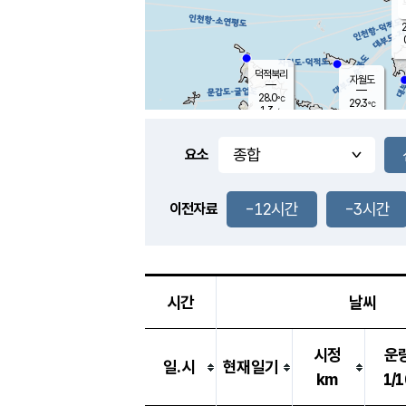
2
덕적북리
자월도
28.0
℃
29.3
℃
1.3
m/s
0.9
m/s
-
mm
-
mm
요소
풍도
28.6
덕적지도
1.4
m/
-
-12시간
-3시간
mm
이전자료
26.4
℃
대
3.7
m/s
-
mm
26.5
0.0
m
-
mm
시간
날씨
시정
운
일.시
현재일기
km
1/1