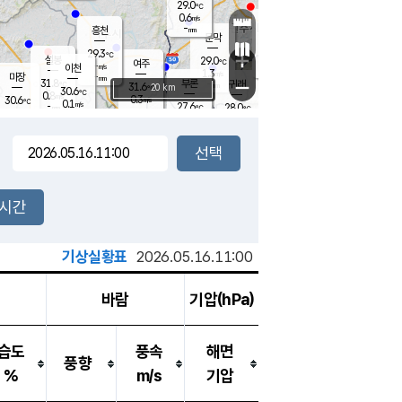
29.0
℃
강림
0.6
m/s
원주
-
흥천
mm
27.1
℃
문막
0.3
m/s
32.6
℃
29.3
-
℃
mm
+
1.5
설봉
m/s
29.0
℃
여주
-
m/s
이천
-
mm
1.3
m/s
-
마장
mm
신림
31.8
부론
-
귀래
−
℃
mm
31.6
20 km
℃
30.6
℃
0.8
m/s
0.3
30.6
m/s
℃
26.4
0.1
m/s
℃
-
27.6
28.0
mm
℃
-
℃
mm
1.3
m/s
-
0.2
mm
m/s
0.0
1.3
m/s
m/s
-
mm
-
백운
mm
-
-
mm
mm
백암
장호원
27.2
℃
0.7
m/s
26.6
℃
30.9
엄정
℃
-
mm
0.2
m/s
0.9
m/s
노은
-
mm
-
29.1
mm
℃
개
2시간
0.6
m/s
27.9
℃
-
mm
1
0.4
℃
m/s
-
m/s
mm
m
기상실황표
2026.05.16.11:00
바람
기압(hPa)
습도
풍속
해면
풍향
%
m/s
기압