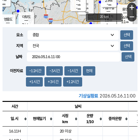
-
2.9
m/s
℃
-
-
-
mm
-
℃
mm
+
m/s
기흥구갈
-
-
m/s
mm
용인
-
mm
−
38.1
℃
대부도
20 km
36.9
℃
영흥도
1.5
m/s
2.1
m/s
-
mm
34.6
-
℃
mm
33.1
℃
오산
2.1
m/s
2.2
m/s
-
mm
요소
-
mm
향남
34.9
℃
1.3
m/s
35.4
-
지역
℃
운평
mm
송탄
1.0
℃
m/s
-
s
mm
34.9
보
℃
날짜
36.0
℃
1.6
m/s
산
1.4
m/s
-
33.
mm
-
mm
0.8
℃
이전자료
-12시간
-3시간
-1시간
현재
-
m
/s
+1시간
+3시간
+12시간
기상실황표
2026.05.16.11:00
시간
날씨
시정
운량
일.시
현재일기
중하운량
km
1/10
도시별 기상실황표로 지점, 날씨, 기온, 강수, 바람, 기압등을 안내한 표입
16.11H
20 이상
2