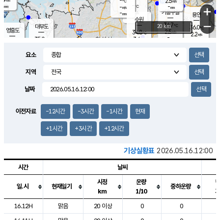
-
2.5
m/s
℃
-
-
-
mm
-
℃
mm
+
m/s
기흥구갈
-
-
m/s
mm
용인
-
수원
mm
−
34.7
℃
대부도
20 km
36.0
℃
영흥도
2.5
34.8
m/s
℃
2.2
m/s
-
mm
3.4
35.0
m/s
-
℃
mm
33.6
℃
-
오산
3.4
mm
m/s
1.1
m/s
-
mm
요소
-
mm
향남
34.9
℃
3.0
m/s
35.2
-
지역
℃
운평
mm
송탄
-
℃
m/s
-
s
mm
34.1
보
℃
날짜
34.9
℃
3.2
m/s
산
2.4
m/s
-
33.
mm
-
mm
1.7
℃
이전자료
-12시간
-3시간
-1시간
현재
-
m
/s
+1시간
+3시간
+12시간
기상실황표
2026.05.16.12:00
시간
날씨
시정
운량
일.시
현재일기
중하운량
km
1/10
도시별 기상실황표로 지점, 날씨, 기온, 강수, 바람, 기압등을 안내한 표입
16.12H
맑음
20 이상
0
0
2