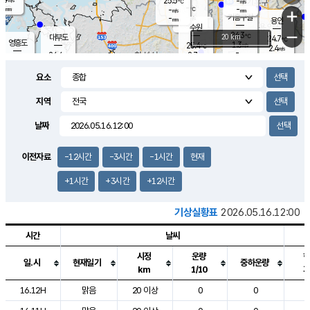
25.5
-
m/s
℃
-
-
-
mm
-
℃
mm
+
m/s
기흥구갈
-
-
m/s
mm
용인
-
수원
mm
−
24.3
℃
대부도
20 km
24.7
℃
영흥도
1.3
25.4
m/s
℃
2.4
m/s
-
mm
2.7
24.4
m/s
-
℃
mm
26.6
℃
-
오산
2.6
mm
m/s
5.9
m/s
-
mm
요소
-
mm
향남
24.9
℃
1.7
m/s
25.8
-
지역
℃
운평
mm
송탄
-
℃
m/s
-
s
mm
24.4
보
℃
날짜
24.8
℃
1.6
m/s
산
0.0
m/s
-
21.
mm
-
mm
1.1
℃
이전자료
-12시간
-3시간
-1시간
현재
-
m
/s
+1시간
+3시간
+12시간
기상실황표
2026.05.16.12:00
시간
날씨
시정
운량
일.시
현재일기
중하운량
km
1/10
도시별 기상실황표로 지점, 날씨, 기온, 강수, 바람, 기압등을 안내한 표입
16.12H
맑음
20 이상
0
0
2