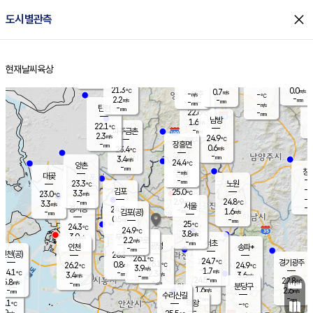
close
도시별관측
장남
판문점
22.1
℃
2.0
m/s
화현
22.2
동두천
℃
남면
-
현재날씨
육상
mm
파주
2.7
홈
m/s
포천
20.5
-
22.3
℃
mm
℃
22.4
℃
21.3
0.0
0.7
m/s
℃
m/s
-
양주
-
m/s
가
℃
-
2.2
-
mm
m/s
mm
-
mm
-
m/s
-
탄현
mm
22.6
-
2
℃
mm
남방
1.6
m/s
2
22.1
℃
-
파주금촌
mm
2.3
m/s
24.9
℃
-
장흥면
mm
0.6
m/s
23.4
℃
-
mm
3.4
m/s
24.4
℃
양촌
-
mm
창
-
m/s
은평
대곶
-
mm
23.3
노원
℃
-
김포
25.0
3.3
℃
23.0
m/s
℃
-
m/
-
2.9
24.8
m/s
mm
3.3
℃
m/s
서울
-
경서동
24.9
m
-
1.6
℃
mm
-
김포(공)
m/s
mm
0.5
-
m/s
mm
25
℃
24.3
-
℃
mm
24.9
℃
3.8
m/s
3.0
부천
m/s
2.2
구로
m/s
-
서초
mm
-
광명
mm
인천
송파*
-
mm
인천(공)
26.3
℃
26.1
℃
24.7
과천
경기광주
℃
26.1
0.8
26.2
24.9
m/s
℃
℃
℃
3.9
m/s
1.7
m/s
24.1
-
2.3
℃
mm
3.4
m/s
3.6
m/s
-
m/s
mm
-
24.5
22.8
mm
5.8
-
℃
℃
m/s
-
-
mm
무의도
mm
mm
분당구
1.6
-
2.6
m/s
m/s
mm
수리산길
-
-
mm
mm
6.1
의왕
-
℃
℃
3.9
m/s