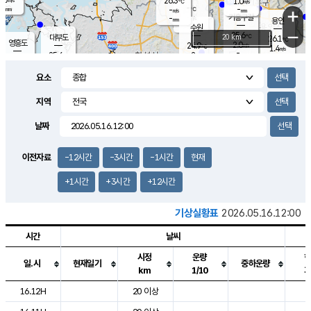
26.3
1.0
m/s
℃
-
-
-
mm
-
℃
mm
+
m/s
기흥구갈
-
-
m/s
mm
용인
-
수원
mm
−
25.6
℃
대부도
20 km
26.1
℃
영흥도
2.0
24.9
m/s
℃
1.4
m/s
-
mm
2
25.6
m/s
-
℃
mm
26.4
℃
-
오산
2.4
mm
m/s
4.8
m/s
-
mm
요소
-
mm
향남
25.4
℃
1.7
m/s
26.6
-
지역
℃
운평
mm
송탄
0.7
℃
m/s
-
s
mm
25.2
보
℃
날짜
25.7
℃
2.6
m/s
산
0.2
m/s
-
22.
mm
-
mm
1.1
℃
이전자료
-12시간
-3시간
-1시간
현재
-
m
/s
+1시간
+3시간
+12시간
기상실황표
2026.05.16.12:00
시간
날씨
시정
운량
일.시
현재일기
중하운량
km
1/10
도시별 기상실황표로 지점, 날씨, 기온, 강수, 바람, 기압등을 안내한 표입
16.12H
20 이상
2