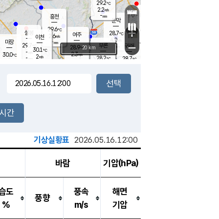
29.2
℃
강림
2.2
m/s
원주
-
흥천
mm
26.5
℃
문막
1.9
m/s
30.2
℃
29.6
-
℃
mm
+
3
설봉
m/s
28.7
℃
여주
2.6
m/s
이천
-
mm
4.0
m/s
-
마장
mm
신림
29.7
부론
-
귀래
−
℃
mm
28.9
20 km
℃
30.1
℃
-
m/s
2.3
30.0
m/s
℃
27.8
2
m/s
℃
-
28.2
28.7
mm
℃
-
℃
mm
3.5
m/s
-
2.5
mm
m/s
3.0
0.9
m/s
m/s
-
mm
-
백운
mm
-
-
mm
mm
백암
장호원
29.3
℃
2.4
m/s
29.7
℃
30.0
엄정
℃
-
mm
1.5
m/s
3.5
m/s
노은
-
mm
-
28.9
mm
℃
개
2시간
4.3
m/s
28.8
℃
-
mm
5
4.9
℃
m/s
-
m/s
mm
m
기상실황표
2026.05.16.12:00
바람
기압(hPa)
습도
풍속
해면
풍향
%
m/s
기압