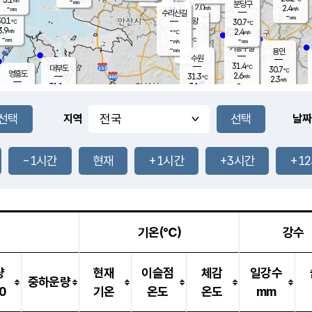
-
-
mm
무의도
mm
mm
분당구
2.0
-
2.4
m/s
m/s
mm
수리산길
-
-
mm
mm
0.1
의왕
30.7
℃
℃
3.9
-
m/s
2.4
m/s
℃
-
-
-
mm
-
℃
mm
m/s
기흥구갈
-
-
m/s
mm
용인
-
수원
mm
31.4
℃
대부도
30.7
℃
영흥도
2.6
31.3
m/s
℃
2.3
m/s
-
mm
3.1
31.1
m/s
-
℃
mm
31.6
℃
-
오산
5.0
mm
m/s
5.7
m/s
-
mm
-
mm
향남
30.4
℃
지역
날짜
2.0
m/s
32.1
-
℃
운평
mm
송탄
-
℃
m/s
-
s
mm
31.4
보
℃
31.9
-1시간
현재
+1시간
+3시간
+1
℃
3.9
m/s
산
1.4
m/s
-
29.
mm
-
mm
1.7
℃
-
m
/s
기온(℃)
강수
량
현재
이슬점
체감
일강수
중하운량
0
기온
온도
온도
mm