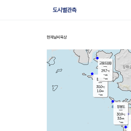
도시별관측
현재날씨
육상
홈
교동도(음)
29.7
℃
-
m/s
-
mm
볼음도
대연평
30.0
℃
1.0
m/s
30.8
℃
-
mm
1.4
m/s
-
mm
장봉도
30.9
℃
3.5
m/s
-
mm