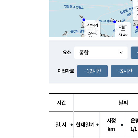
3
덕적북리
자월도
29.4
℃
31.4
℃
4.5
m/s
1.1
m/s
-
mm
-
mm
요소
풍도
29.9
덕적지도
3.6
m/
-
-12시간
-3시간
mm
이전자료
29.1
℃
대
3.5
m/s
-
mm
31.0
6.7
m
-
mm
시간
날씨
시정
운
일.시
현재일기
km
1/1