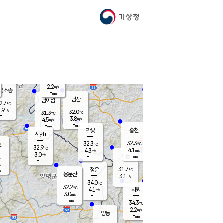
기상청
신남
27.0
℃
3.4
m/s
가평북면
-
mm
31.2
℃
2.2
m/s
평조종
-
mm
화촌
남산
남이섬
2.7
℃
.9
m/s
30.4
32.0
℃
31.3
℃
℃
-
mm
0.4
3.8
m/s
4.5
m/s
m/s
-
-
mm
-
mm
mm
홍천
팔봉
신천*
32.3
32.3
현
℃
℃
32.9
℃
4.1
4.3
m/s
m/s
3.0
m/s
-
시동
-
mm
mm
℃
-
mm
s
31.7
청운
℃
m
용문산
3.1
m/s
-
34.0
mm
℃
32.2
℃
4.1
서원
횡성
m/s
3.0
m/s
-
안흥
mm
-
mm
34.3
34.2
℃
℃
30.3
2.2
3.9
℃
m/s
m/s
양동
-
-
3.9
m/s
mm
mm
-
mm