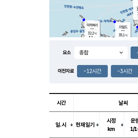
3
덕적북리
자월도
32.2
℃
35.1
℃
3.2
m/s
0.9
m/s
-
mm
-
mm
요소
풍도
32.4
덕적지도
1.1
m/
-
-12시간
-3시간
mm
이전자료
31.0
℃
대
2.9
m/s
-
mm
34.1
5.7
m
-
mm
시간
날씨
시정
운
일.시
현재일기
km
1/1