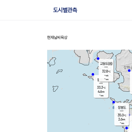
도시별관측
현재날씨
육상
홈
교동도(음)
32.8
℃
-
m/s
-
mm
볼음도
대연평
33.3
℃
4.6
m/s
34.2
℃
-
mm
1.5
m/s
-
mm
장봉도
35.0
℃
2.6
m/s
-
mm