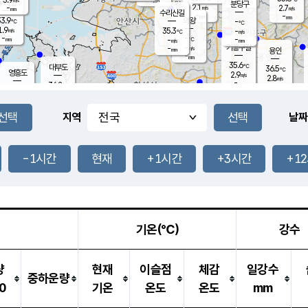
-
mm
무의도
mm
분당구
2.1
-
2.7
m/s
m/s
mm
수리산길
-
-
mm
mm
3.9
의왕
-
℃
℃
1.9
35.3
m/s
-
m/s
℃
-
-
-
mm
-
℃
mm
m/s
기흥구갈
-
-
m/s
mm
용인
-
mm
35.6
℃
대부도
36.5
℃
영흥도
2.9
m/s
2.8
m/s
-
mm
36.2
-
℃
mm
33.4
℃
오산
2.6
m/s
0.6
m/s
-
mm
-
mm
향남
35.4
℃
지역
날짜
1.8
m/s
-
-
℃
운평
mm
송탄
-
℃
m/s
-
s
mm
35.0
보
℃
35.6
-1시간
현재
+1시간
+3시간
+1
℃
2.2
m/s
산
2.7
m/s
-
32.
mm
-
mm
2.5
℃
-
m
/s
기온(℃)
강수
량
현재
이슬점
체감
일강수
중하운량
0
기온
온도
온도
mm