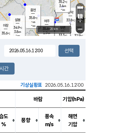
35.2
℃
강림
3.4
m/s
-
흥천
mm
31.5
℃
문막
1.6
m/s
35.8
-
℃
mm
+
설봉
33.8
℃
여주
-
m/s
4.5
m/s
-
마장
mm
신림
34.9
부론
-
귀래
−
℃
mm
35.6
20 km
℃
3.8
m/s
1.9
35.6
m/s
℃
33.5
℃
-
33.3
32.9
mm
℃
-
℃
mm
2.8
m/s
1.7
m/s
3.9
2.7
m/s
m/s
-
mm
-
백운
mm
-
-
mm
mm
백암
장호원
34.8
℃
3.2
m/s
34.2
℃
34.7
엄정
℃
-
mm
1.6
m/s
3.1
m/s
노은
-
mm
-
33.7
mm
℃
개
2시간
2.7
m/s
33.7
℃
-
mm
9
2.2
℃
m/s
-
m/s
mm
m
기상실황표
2026.05.16.12:00
바람
기압(hPa)
습도
풍속
해면
풍향
%
m/s
기압