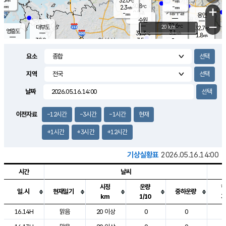
32.0
-
m/s
℃
-
30.8
-
mm
2.3
℃
mm
+
m/s
기흥구갈
0.5
-
m/s
mm
용인
-
수원
mm
−
32.6
℃
대부도
20 km
32.7
℃
영흥도
3.1
31.3
m/s
℃
1.8
m/s
-
mm
3.5
30.9
m/s
-
℃
mm
29.4
℃
-
오산
3.7
mm
m/s
3.9
m/s
-
mm
요소
-
mm
향남
30.8
℃
2.4
m/s
31.5
-
지역
℃
운평
mm
송탄
-
℃
m/s
-
s
mm
30.2
보
℃
날짜
31.0
℃
3.7
m/s
산
3.4
m/s
-
29.
mm
-
mm
1.5
℃
이전자료
-12시간
-3시간
-1시간
현재
-
m
/s
+1시간
+3시간
+12시간
기상실황표
2026.05.16.14:00
시간
날씨
시정
운량
일.시
현재일기
중하운량
km
1/10
도시별 기상실황표로 지점, 날씨, 기온, 강수, 바람, 기압등을 안내한 표입
16.14H
맑음
20 이상
0
0
2