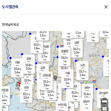
close
도시별관측
장남
판문점
31.6
℃
2.1
m/s
화현
32.0
동두천
℃
남면
-
현재날씨
육상
mm
파주
2.3
홈
m/s
포천
33.6
-
33
℃
mm
℃
32.4
℃
31.3
0.7
1.1
m/s
℃
m/s
-
양주
-
m/s
가
℃
-
1.5
-
mm
m/s
mm
-
mm
-
m/s
-
탄현
mm
34.6
-
3
℃
mm
남방
2.2
m/s
1
33.3
℃
-
파주금촌
mm
1.8
m/s
34.7
℃
-
장흥면
mm
1.0
m/s
32.8
℃
-
mm
2.7
m/s
34.0
℃
양촌
-
mm
창
-
m/s
은평
대곶
-
mm
33.8
노원
℃
-
김포
31.8
3.0
℃
33.6
m/s
℃
-
m/
-
3.3
32.7
m/s
mm
2.6
℃
m/s
서울
-
경서동
33.4
m
-
1.9
℃
mm
-
김포(공)
m/s
mm
2.2
-
m/s
mm
32.9
℃
32.9
-
℃
mm
33.2
℃
2
m/s
3.2
부천
m/s
3.8
구로
m/s
-
서초
mm
-
광명
mm
인천
송파*
-
mm
인천(공)
33.3
℃
32.9
℃
32.0
과천
경기광주
℃
32.9
1.5
33.1
31.8
m/s
℃
℃
℃
2.3
m/s
2.4
m/s
31.7
-
2.7
℃
mm
2.5
m/s
2.9
m/s
-
m/s
mm
-
-
31.1
mm
4.4
-
℃
℃
m/s
-
-
mm
무의도
mm
mm
분당구
-
-
2.0
m/s
m/s
mm
수리산길
-
-
mm
mm
0.9
의왕
-
℃
℃
1.8
m/s