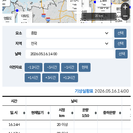
27.0
1.4
m/s
℃
-
-
-
mm
-
℃
mm
+
m/s
기흥구갈
-
-
m/s
mm
용인
-
수원
mm
−
26.2
℃
대부도
20 km
26.4
℃
영흥도
1.1
27.2
m/s
℃
2.0
m/s
-
mm
2.1
26.7
m/s
-
℃
mm
28.1
℃
-
오산
3.5
mm
m/s
6.9
m/s
-
mm
요소
-
mm
향남
26.6
℃
2.4
m/s
-
-
지역
℃
운평
mm
송탄
-
℃
m/s
-
s
mm
26.2
보
℃
날짜
26.6
℃
2.1
m/s
산
0.8
m/s
-
24.
mm
-
mm
0.9
℃
이전자료
-12시간
-3시간
-1시간
현재
-
m
/s
+1시간
+3시간
+12시간
기상실황표
2026.05.16.14:00
시간
날씨
시정
운량
일.시
현재일기
중하운량
km
1/10
도시별 기상실황표로 지점, 날씨, 기온, 강수, 바람, 기압등을 안내한 표입
16.14H
20 이상
2