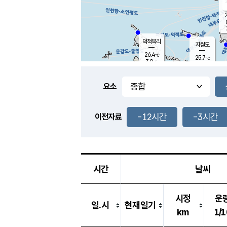
2
덕적북리
자월도
26.4
℃
25.7
℃
3.9
m/s
2.1
m/s
-
mm
3.5
mm
요소
풍도
27.0
덕적지도
2.9
m/
0.5
-12시간
-3시간
m
이전자료
26.0
℃
대
5.3
m/s
-
mm
28.0
5.9
m
-
mm
시간
날씨
시정
운
일.시
현재일기
km
1/1