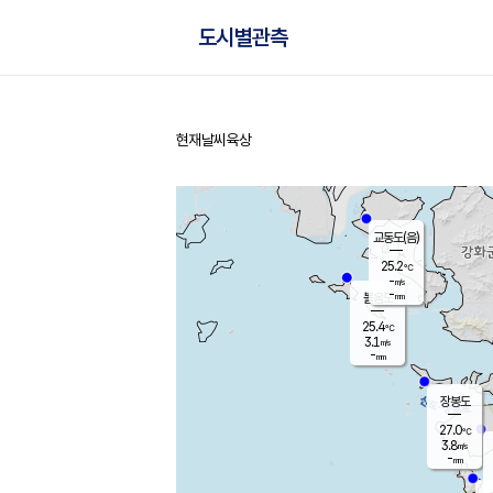
도시별관측
현재날씨
육상
홈
교동도(음)
25.2
℃
-
m/s
-
mm
볼음도
대연평
25.4
℃
3.1
m/s
27.8
℃
-
mm
2.0
m/s
-
mm
장봉도
27.0
℃
3.8
m/s
-
mm