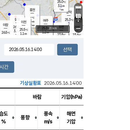
25.0
℃
강림
3.1
m/s
원주
-
흥천
mm
22.8
℃
문막
0.5
m/s
25.9
℃
-
-
℃
mm
+
2.2
설봉
m/s
25.3
℃
여주
-
m/s
이천
-
mm
3.0
m/s
-
마장
mm
신림
26.1
부론
-
귀래
−
℃
mm
25.3
20 km
℃
25.5
℃
3.2
m/s
1.2
26.5
m/s
℃
23.7
1.1
m/s
℃
-
23.8
23.6
mm
℃
-
℃
mm
2.8
m/s
-
0.8
mm
m/s
2.7
0.1
m/s
m/s
-
mm
-
백운
mm
7.5
-
mm
mm
백암
장호원
24.7
℃
2.1
m/s
22.8
℃
25.0
엄정
℃
0.5
mm
0.1
m/s
1.3
m/s
노은
9.0
mm
1.5
25.7
mm
℃
개
2시간
3.7
m/s
23.9
℃
15.5
mm
1.6
℃
m/s
13.5
/s
mm
m
기상실황표
2026.05.16.14:00
바람
기압(hPa)
습도
풍속
해면
풍향
%
m/s
기압