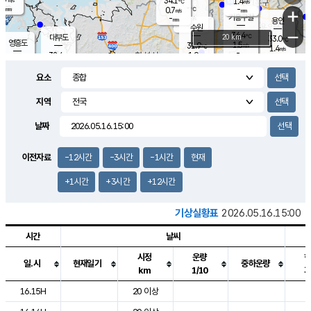
34.1
1.4
m/s
℃
-
-
-
mm
0.7
℃
mm
+
m/s
기흥구갈
-
-
m/s
mm
용인
-
수원
mm
−
34.4
℃
대부도
20 km
33.0
℃
영흥도
1.5
31.9
m/s
℃
1.4
m/s
-
mm
1.9
32.4
m/s
-
℃
mm
31.4
℃
-
오산
2.3
mm
m/s
1.3
m/s
-
mm
요소
-
mm
향남
33.0
℃
1.0
m/s
32.4
-
지역
℃
운평
mm
송탄
1.6
℃
m/s
-
s
mm
32.1
보
℃
날짜
33.3
℃
2.2
m/s
산
1.7
m/s
-
30.
mm
-
mm
0.9
℃
이전자료
-12시간
-3시간
-1시간
현재
-
m
/s
+1시간
+3시간
+12시간
기상실황표
2026.05.16.15:00
시간
날씨
시정
운량
일.시
현재일기
중하운량
km
1/10
도시별 기상실황표로 지점, 날씨, 기온, 강수, 바람, 기압등을 안내한 표입
16.15H
20 이상
2