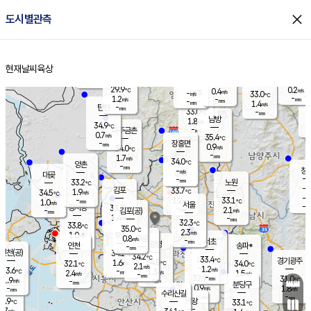
close
도시별관측
장남
판문점
31.3
℃
0.7
m/s
화현
33.1
동두천
℃
남면
-
현재날씨
육상
mm
파주
1.0
홈
m/s
포천
30.9
-
31.4
℃
mm
℃
32.2
℃
29.9
0.2
0.4
m/s
℃
m/s
-
양주
33.0
m/s
가
℃
-
1.2
-
mm
m/s
mm
-
mm
1.4
m/s
-
탄현
mm
33.0
-
3
℃
mm
남방
1.8
m/s
1
34.9
℃
-
파주금촌
mm
0.7
m/s
35.4
℃
-
장흥면
mm
0.9
m/s
34.0
℃
-
mm
1.7
m/s
34.0
℃
양촌
-
mm
창
-
m/s
은평
대곶
-
mm
33.2
노원
℃
-
김포
33.7
1.9
℃
34.5
m/s
℃
-
m/
-
1.2
33.1
m/s
mm
1.0
℃
m/s
서울
-
경서동
33.7
m
-
2.1
℃
mm
-
김포(공)
m/s
mm
1.4
-
m/s
mm
32.3
℃
33.8
-
℃
mm
35.0
℃
2.3
m/s
1.0
부천
m/s
0.8
구로
m/s
-
서초
mm
-
광명
mm
인천
송파*
-
mm
인천(공)
34.2
℃
34.2
℃
33.4
과천
경기광주
℃
34.8
1.6
32.1
34.0
m/s
℃
℃
℃
2.1
m/s
1.2
m/s
33.6
-
1.3
℃
mm
2.4
m/s
1.5
m/s
-
m/s
mm
-
32.9
31.0
mm
1.9
-
℃
℃
m/s
-
-
mm
무의도
mm
mm
분당구
0.9
-
1.8
m/s
m/s
mm
수리산길
-
-
mm
mm
2.9
의왕
33.1
℃
℃
1.7
m/s