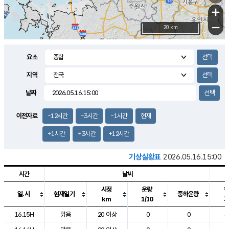
+
−
20 km
요소
지역
날짜
이전자료
-12시간
-3시간
-1시간
현재
+1시간
+3시간
+12시간
기상실황표
2026.05.16.15:00
시간
날씨
시정
운량
일.시
현재일기
중하운량
km
1/10
도시별 기상실황표로 지점, 날씨, 기온, 강수, 바람, 기압등을 안내한 표입
16.15H
맑음
20 이상
0
0
3