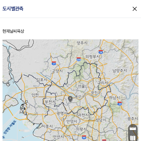
close
도시별관측
현재날씨
육상
홈