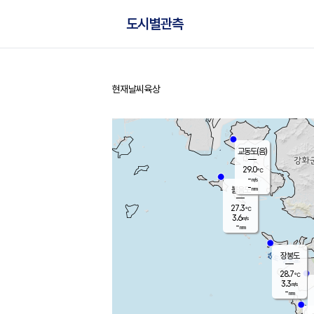
도시별관측
현재날씨
육상
홈
교동도(음)
29.0
℃
-
m/s
-
mm
볼음도
대연평
27.3
℃
3.6
m/s
27.8
℃
-
mm
2.3
m/s
-
mm
장봉도
28.7
℃
3.3
m/s
-
mm