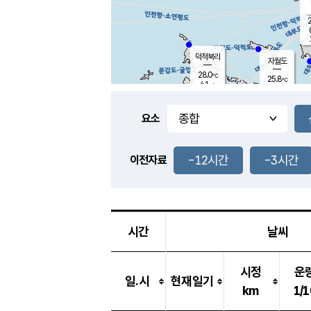
2
덕적북리
자월도
28.0
℃
25.8
℃
4.1
m/s
2.1
m/s
-
mm
3.5
mm
요소
풍도
25.9
덕적지도
2.4
m/
0.5
-12시간
-3시간
m
이전자료
25.5
℃
대
4.5
m/s
-
mm
28.5
6.8
m
-
mm
시간
날씨
시정
운
일.시
현재일기
km
1/1