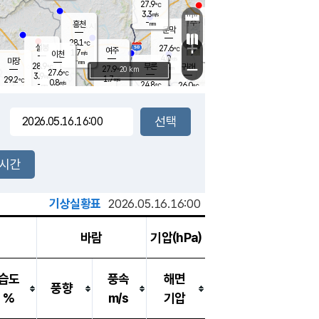
27.9
℃
강림
3.3
m/s
원주
-
흥천
mm
24.9
℃
문막
0.6
m/s
28.4
℃
28.1
-
℃
mm
+
5.2
설봉
m/s
27.6
℃
여주
1.7
m/s
이천
-
mm
4.0
m/s
-
마장
mm
신림
28.9
부론
-
귀래
−
℃
mm
27.9
20 km
℃
27.6
℃
3.9
m/s
1.7
29.2
m/s
℃
25.6
0.8
m/s
℃
-
24.8
26.0
mm
℃
-
℃
mm
2.7
m/s
-
1.3
mm
m/s
1.3
0.5
m/s
m/s
-
mm
-
백운
mm
7.5
-
mm
mm
백암
장호원
25.6
℃
2.0
m/s
24.1
℃
26.5
엄정
℃
0.5
mm
0.2
m/s
2.2
m/s
노은
9.0
mm
1.5
26.7
mm
℃
개
2시간
4.2
m/s
24.6
℃
15.5
mm
2
2.6
℃
m/s
13.5
m/s
mm
mm
기상실황표
2026.05.16.16:00
바람
기압(hPa)
습도
풍속
해면
풍향
%
m/s
기압