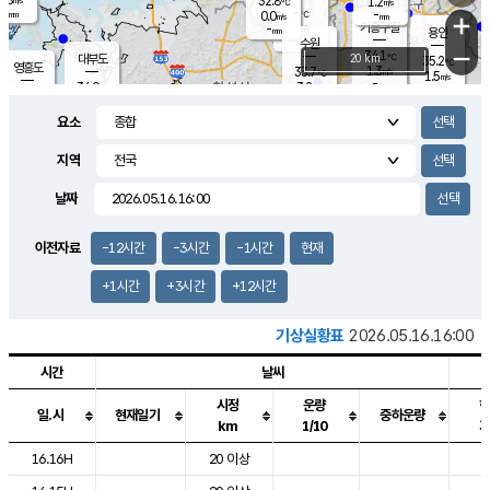
32.8
1.2
m/s
℃
-
-
-
mm
0.0
℃
mm
+
m/s
기흥구갈
-
-
m/s
mm
용인
-
수원
mm
−
34.1
℃
대부도
20 km
35.2
℃
영흥도
1.3
33.7
m/s
℃
1.5
m/s
-
mm
3.2
34.0
m/s
-
℃
mm
32.2
℃
-
오산
2.1
mm
m/s
2.4
m/s
-
mm
요소
-
mm
향남
33.3
℃
1.3
m/s
34.8
-
지역
℃
운평
mm
송탄
0.7
℃
m/s
-
s
mm
33.7
보
℃
날짜
35.1
℃
1.9
m/s
산
1.6
m/s
-
32.
mm
-
mm
1.1
℃
이전자료
-12시간
-3시간
-1시간
현재
-
m
/s
+1시간
+3시간
+12시간
기상실황표
2026.05.16.16:00
시간
날씨
시정
운량
일.시
현재일기
중하운량
km
1/10
도시별 기상실황표로 지점, 날씨, 기온, 강수, 바람, 기압등을 안내한 표입
16.16H
20 이상
2