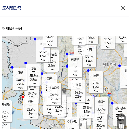
close
도시별관측
장남
판문점
34.9
℃
2.1
m/s
화현
36.6
동두천
℃
남면
-
현재날씨
육상
mm
파주
1.1
홈
m/s
포천
35.5
-
35
℃
mm
℃
36.8
℃
34.2
0.0
0.8
m/s
℃
m/s
-
양주
35.6
m/s
가
℃
-
2.2
-
mm
m/s
mm
-
mm
1.6
m/s
-
탄현
mm
36.3
-
3
℃
mm
남방
2.1
m/s
2
35.3
℃
-
파주금촌
mm
1.6
m/s
38.1
℃
-
장흥면
mm
1.4
m/s
36.2
℃
-
mm
2.2
m/s
-
℃
양촌
-
mm
창
-
m/s
은평
대곶
-
mm
35.8
노원
℃
-
김포
35.5
2.8
℃
34.8
m/s
℃
-
m/
-
2.5
35.9
m/s
mm
2.6
℃
m/s
서울
-
경서동
35.9
m
-
1.9
℃
mm
-
김포(공)
m/s
mm
0.6
-
m/s
mm
34.3
℃
34.7
-
℃
mm
36.2
℃
2.2
m/s
2.9
부천
m/s
2.1
구로
m/s
-
서초
mm
-
광명
mm
인천
송파*
-
mm
인천(공)
35.6
℃
35.8
℃
33.8
과천
경기광주
℃
34.9
1.4
32.9
35.7
m/s
℃
℃
℃
2.5
m/s
1.5
m/s
34.3
-
1.4
℃
mm
3
m/s
2.5
m/s
-
m/s
mm
-
33.9
33.2
mm
2.7
-
℃
℃
m/s
-
-
mm
무의도
mm
mm
분당구
0.9
-
0.6
m/s
m/s
mm
수리산길
-
-
mm
mm
3.9
의왕
35.1
℃
℃
2.8
m/s