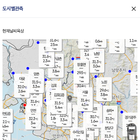
close
도시별관측
장남
판문점
30.1
℃
2.8
m/s
화현
30.7
동두천
℃
남면
-
현재날씨
육상
mm
파주
2.7
홈
m/s
포천
30.2
-
30.4
℃
mm
℃
30.3
℃
31.6
1.1
0.6
m/s
℃
m/s
-
양주
-
m/s
가
℃
-
2.5
-
mm
m/s
mm
-
mm
-
m/s
-
탄현
mm
32.0
-
2
℃
mm
남방
3.4
m/s
1
31.6
℃
-
파주금촌
mm
2.3
m/s
31.3
℃
-
장흥면
mm
3.0
m/s
30.7
℃
-
mm
3.8
m/s
29.5
℃
양촌
-
mm
창
-
m/s
은평
대곶
-
mm
31.5
노원
℃
-
김포
30.4
3.3
℃
32.0
m/s
℃
-
m/
-
1.5
29.6
m/s
mm
2.6
℃
m/s
서울
-
경서동
31.7
m
-
3.8
℃
mm
-
김포(공)
m/s
mm
1.3
-
m/s
mm
31.4
℃
31.6
-
℃
mm
31.5
℃
4.1
m/s
2.3
부천
m/s
5.4
구로
m/s
-
서초
mm
-
광명
mm
인천
송파*
-
mm
인천(공)
31.8
℃
32.0
℃
30.7
과천
경기광주
℃
31.6
1.8
32.3
31.0
m/s
℃
℃
℃
3.3
m/s
1.6
m/s
32.1
-
2.8
℃
mm
3
m/s
2.6
m/s
-
m/s
mm
-
30.6
29.3
mm
4.6
-
℃
℃
m/s
-
-
mm
무의도
mm
mm
분당구
2.6
-
3.3
m/s
m/s
mm
수리산길
-
-
mm
mm
0.5
의왕
31.3
℃
℃
2.9
m/s