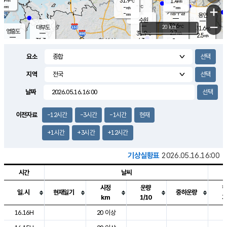
31.9
1.4
m/s
℃
-
-
-
mm
-
℃
mm
+
m/s
기흥구갈
-
-
m/s
mm
용인
-
수원
mm
−
32.6
℃
대부도
20 km
31.6
℃
영흥도
2.7
31.9
m/s
℃
2.5
m/s
-
mm
4.3
31.3
m/s
-
℃
mm
31.3
℃
-
오산
3.9
mm
m/s
5.1
m/s
-
mm
요소
-
mm
향남
31.1
℃
2.8
m/s
32.1
-
지역
℃
운평
mm
송탄
-
℃
m/s
-
s
mm
31.1
보
℃
날짜
31.9
℃
3.3
m/s
산
1.7
m/s
-
29.
mm
-
mm
1.4
℃
이전자료
-12시간
-3시간
-1시간
현재
-
m
/s
+1시간
+3시간
+12시간
기상실황표
2026.05.16.16:00
시간
날씨
시정
운량
일.시
현재일기
중하운량
km
1/10
도시별 기상실황표로 지점, 날씨, 기온, 강수, 바람, 기압등을 안내한 표입
16.16H
20 이상
2