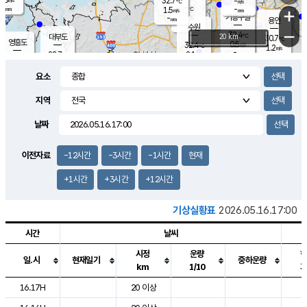
32.7
-
m/s
℃
-
-
-
mm
1.5
℃
mm
+
m/s
기흥구갈
-
-
m/s
mm
용인
-
수원
mm
−
32.4
℃
대부도
20 km
30.7
℃
영흥도
0.5
32.4
m/s
℃
1.2
m/s
-
mm
2.1
28.7
m/s
-
℃
mm
30.7
℃
-
오산
1.3
mm
m/s
3.4
m/s
-
mm
요소
-
mm
향남
28.8
℃
0.6
m/s
-
-
지역
℃
운평
mm
송탄
-
℃
m/s
-
s
mm
29.9
보
℃
날짜
33.8
℃
1.7
m/s
산
1.1
m/s
-
27.
mm
-
mm
0.0
℃
이전자료
-12시간
-3시간
-1시간
현재
-
m
/s
+1시간
+3시간
+12시간
기상실황표
2026.05.16.17:00
시간
날씨
시정
운량
일.시
현재일기
중하운량
km
1/10
도시별 기상실황표로 지점, 날씨, 기온, 강수, 바람, 기압등을 안내한 표입
16.17H
20 이상
2