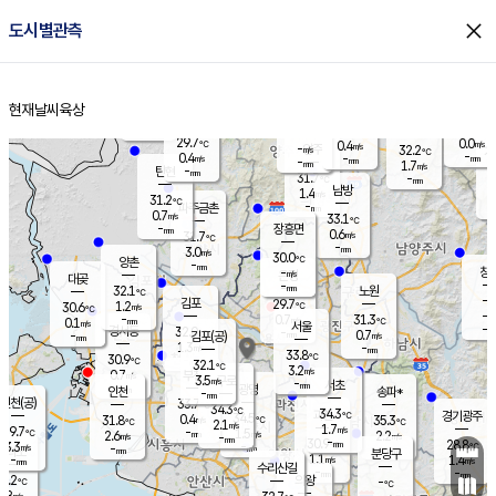
close
도시별관측
장남
판문점
30.5
℃
0.6
m/s
화현
27.8
동두천
℃
남면
-
현재날씨
육상
mm
파주
0.2
홈
m/s
포천
28.6
-
30.7
℃
mm
℃
29.8
℃
29.7
0.0
0.4
m/s
℃
m/s
-
양주
32.2
m/s
가
℃
-
0.4
-
mm
m/s
mm
-
mm
1.7
m/s
-
탄현
mm
31.7
-
3
℃
mm
남방
1.4
m/s
0
31.2
℃
-
파주금촌
mm
0.7
m/s
33.1
℃
-
장흥면
mm
0.6
m/s
31.7
℃
-
mm
3.0
m/s
30.0
℃
양촌
-
mm
창
-
m/s
은평
대곶
-
mm
32.1
노원
℃
-
김포
29.7
1.2
℃
30.6
m/s
℃
-
m/
-
0.7
31.3
m/s
mm
0.1
℃
m/s
서울
-
경서동
32.0
m
-
0.7
℃
mm
-
김포(공)
m/s
mm
1.3
-
m/s
mm
33.8
℃
30.9
-
℃
mm
32.1
℃
3.2
m/s
0.7
부천
m/s
3.5
구로
m/s
-
서초
mm
-
광명
mm
인천
송파*
-
mm
인천(공)
33.7
℃
34.3
℃
34.3
과천
경기광주
℃
34.5
0.4
31.8
35.3
m/s
℃
℃
℃
2.1
m/s
1.7
m/s
29.7
-
1.5
℃
mm
2.6
m/s
2.2
m/s
-
m/s
mm
-
30.9
28.8
mm
3.3
-
℃
℃
m/s
-
-
mm
무의도
mm
mm
분당구
1.1
-
1.4
m/s
m/s
mm
수리산길
-
-
mm
mm
0.2
의왕
-
℃
℃
1.8
m/s