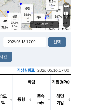
37.1
℃
강림
1.3
m/s
-
흥천
mm
34.2
℃
문막
1.0
m/s
36.6
-
℃
mm
+
설봉
36.7
℃
여주
-
m/s
2.0
m/s
-
마장
mm
신림
37.1
부론
-
귀래
−
℃
mm
36.5
20 km
℃
1.6
m/s
1.2
38.9
m/s
℃
35.0
℃
-
34.9
35.0
mm
℃
-
℃
mm
1.5
m/s
2.3
m/s
0.7
1.5
m/s
m/s
-
mm
-
백운
mm
-
-
mm
mm
백암
장호원
36.4
℃
1.2
m/s
36.0
℃
36.1
엄정
℃
-
mm
1.0
m/s
2.1
m/s
노은
-
mm
-
36.7
mm
℃
개
2시간
1.4
m/s
34.8
℃
-
mm
1.8
℃
m/s
-
/s
mm
m
기상실황표
2026.05.16.17:00
바람
기압(hPa)
습도
풍속
해면
풍향
%
m/s
기압