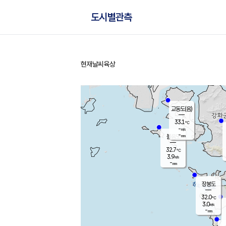
도시별관측
현재날씨
육상
홈
교동도(음)
33.1
℃
-
m/s
-
mm
볼음도
대연평
32.7
℃
3.9
m/s
33.1
℃
-
mm
2.4
m/s
-
mm
장봉도
32.0
℃
3.0
m/s
-
mm