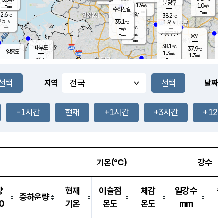
-
mm
무의도
mm
분당구
1.9
-
1.0
m/s
m/s
mm
수리산길
-
-
mm
mm
2.6
의왕
38.2
℃
℃
2.5
35.1
m/s
1.9
m/s
℃
-
-
-
mm
-
℃
mm
m/s
기흥구갈
-
-
m/s
mm
용인
-
mm
38.1
℃
대부도
37.9
℃
영흥도
1.3
m/s
1.3
m/s
-
mm
32.7
-
℃
mm
34.3
℃
오산
2.7
m/s
3.0
m/s
-
mm
-
mm
향남
36.0
℃
지역
날짜
1.0
m/s
36.6
-
℃
운평
mm
송탄
2.6
℃
m/s
-
s
mm
33.8
보
℃
38.0
-1시간
현재
+1시간
+3시간
+1
℃
4.2
m/s
산
1.1
m/s
-
-
mm
-
mm
-
m
℃
-
m
/s
기온(℃)
강수
량
현재
이슬점
체감
일강수
중하운량
0
기온
온도
온도
mm