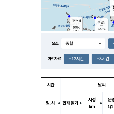
3
덕적북리
자월도
30.8
℃
33.8
℃
1.2
m/s
1.9
m/s
-
mm
-
mm
요소
풍도
30.0
덕적지도
2.5
m/
-
-12시간
-3시간
mm
이전자료
29.2
℃
대
4.0
m/s
-
mm
30.7
2.2
m
-
mm
시간
날씨
시정
운
일.시
현재일기
km
1/1