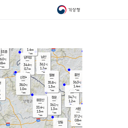
기상청
신남
34.0
℃
0.3
m/s
가평북면
-
mm
36.7
℃
1.4
m/s
평조종
-
mm
화촌
남산
남이섬
6.0
℃
.8
m/s
36.3
36.1
℃
34.4
℃
℃
-
mm
-
1.7
m/s
0.7
m/s
m/s
-
-
mm
-
mm
mm
홍천
팔봉
신천*
36.3
35.8
현
℃
℃
38.0
℃
1.4
1.3
m/s
m/s
1.0
m/s
-
시동
-
mm
mm
℃
-
mm
s
34.7
청운
℃
m
용문산
1.2
m/s
-
36.1
mm
℃
33.4
℃
1.3
서원
횡성
m/s
1.5
m/s
-
안흥
mm
-
mm
37.2
37.0
℃
℃
33.1
0.8
1.2
℃
m/s
m/s
양동
-
-
1.7
m/s
mm
mm
-
mm