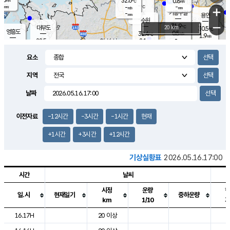
32.6
0.8
m/s
℃
-
-
-
mm
-
℃
mm
+
m/s
기흥구갈
-
-
m/s
mm
용인
-
수원
mm
−
31.9
℃
대부도
20 km
30.5
℃
영흥도
0.5
32.4
m/s
℃
1.9
m/s
-
mm
2.1
28.5
m/s
-
℃
mm
30.5
℃
-
오산
1.4
mm
m/s
3.1
m/s
-
mm
요소
-
mm
향남
28.4
℃
0.5
m/s
33.1
-
지역
℃
운평
mm
송탄
0.5
℃
m/s
-
s
mm
29.8
보
℃
날짜
33.9
℃
1.4
m/s
산
1.3
m/s
-
26.
mm
-
mm
0.0
℃
이전자료
-12시간
-3시간
-1시간
현재
-
m
/s
+1시간
+3시간
+12시간
기상실황표
2026.05.16.17:00
시간
날씨
시정
운량
일.시
현재일기
중하운량
km
1/10
도시별 기상실황표로 지점, 날씨, 기온, 강수, 바람, 기압등을 안내한 표입
16.17H
20 이상
2