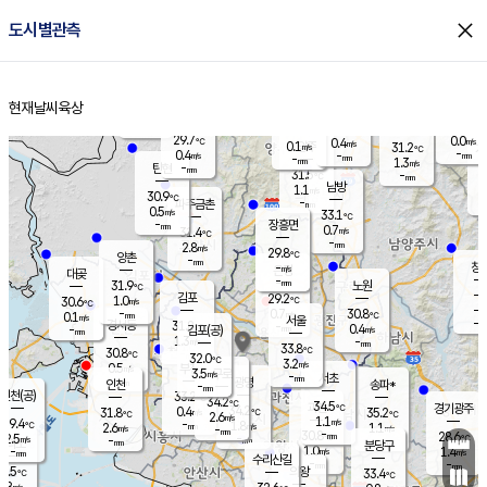
close
도시별관측
장남
판문점
29.5
℃
0.1
m/s
화현
27.8
동두천
℃
남면
-
현재날씨
육상
mm
파주
0.1
홈
m/s
포천
28.3
-
30.7
℃
mm
℃
29.6
℃
29.7
0.0
0.4
m/s
℃
m/s
0.1
양주
31.2
m/s
가
℃
-
0.4
-
mm
m/s
mm
-
mm
1.3
m/s
-
탄현
mm
31.5
-
3
℃
mm
남방
1.1
m/s
0
30.9
℃
-
파주금촌
mm
0.5
m/s
33.1
℃
-
장흥면
mm
0.7
m/s
31.4
℃
-
mm
2.8
m/s
29.8
℃
양촌
-
mm
창
-
m/s
은평
대곶
-
mm
31.9
노원
℃
-
김포
29.2
1.0
℃
30.6
m/s
℃
-
m/
-
0.7
30.8
m/s
mm
0.1
℃
m/s
서울
-
경서동
31.8
m
-
0.4
℃
mm
-
김포(공)
m/s
mm
1.3
-
m/s
mm
33.8
℃
30.8
-
℃
mm
32.0
℃
3.2
m/s
0.5
부천
m/s
3.5
구로
m/s
-
서초
mm
-
광명
mm
인천
송파*
-
mm
인천(공)
33.2
℃
34.2
℃
34.5
과천
경기광주
℃
34.2
0.4
31.8
35.2
m/s
℃
℃
℃
2.6
m/s
1.1
m/s
29.4
-
1.8
℃
mm
2.6
m/s
1.1
m/s
-
m/s
mm
-
30.8
28.6
mm
2.5
-
℃
℃
m/s
-
-
mm
무의도
mm
mm
분당구
1.0
-
1.4
m/s
m/s
mm
수리산길
-
-
mm
mm
0.5
의왕
33.4
℃
℃
1.8
m/s