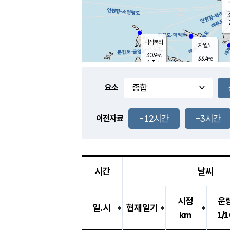
3
덕적북리
자월도
30.9
℃
33.4
℃
1.3
m/s
1.8
m/s
-
mm
-
mm
요소
풍도
29.8
덕적지도
3.6
m/
-
-12시간
-3시간
mm
이전자료
28.8
℃
대
4.4
m/s
-
mm
29.9
1.8
m
-
mm
시간
날씨
시정
운
일.시
현재일기
km
1/1