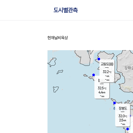
도시별관측
현재날씨
육상
홈
교동도(음)
32.2
℃
-
m/s
-
mm
볼음도
대연평
32.5
℃
4.4
m/s
33.0
℃
-
mm
2.2
m/s
-
mm
장봉도
32.0
℃
2.5
m/s
-
mm