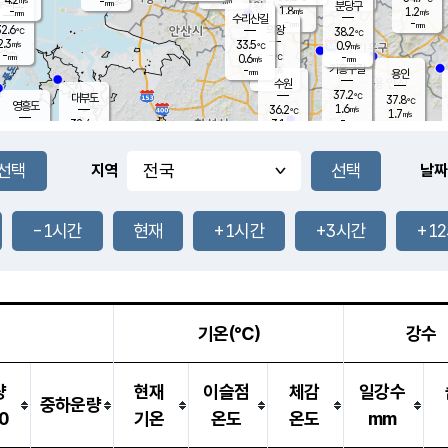
-
-
mm
무의도
mm
mm
분당구
1.8
-
1.2
m/s
m/s
mm
수리산길
-
-
mm
mm
2.6
의왕
38.2
℃
℃
2.3
33.5
m/s
0.9
m/s
℃
-
-
-
mm
0.6
℃
mm
m/s
기흥구갈
-
-
m/s
mm
용인
-
수원
mm
37.2
℃
대부도
37.8
℃
영흥도
1.6
36.2
m/s
℃
1.7
m/s
-
mm
3.1
32.4
m/s
-
℃
mm
33.7
℃
-
오산
2.1
mm
m/s
3.4
m/s
-
mm
-
mm
향남
36.1
℃
지역
날짜
2.0
m/s
36.0
-
℃
운평
mm
송탄
2.0
℃
m/s
-
s
mm
34.1
보
℃
37.8
-1시간
현재
+1시간
+3시간
+1
℃
3.0
m/s
산
1.2
m/s
-
34.
mm
-
mm
1.0
℃
-
m
/s
기온(℃)
강수
량
현재
이슬점
체감
일강수
중하운량
0
기온
온도
온도
mm