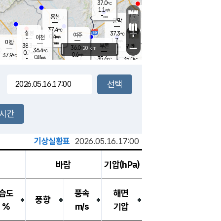
37.0
℃
강림
1.1
m/s
원주
-
흥천
mm
34.5
℃
문막
1.2
m/s
37
℃
37.4
-
℃
mm
+
2.2
설봉
m/s
37.3
℃
여주
0.4
m/s
이천
-
mm
1.7
m/s
-
마장
mm
신림
38.3
부론
-
귀래
−
℃
mm
36.0
20 km
℃
36.4
℃
0.7
m/s
0.6
37.9
m/s
℃
34.9
0.8
m/s
℃
-
35.6
35.0
mm
℃
-
℃
mm
1.4
m/s
-
2.0
mm
m/s
0.0
1.3
m/s
m/s
-
mm
-
백운
mm
-
-
mm
mm
백암
장호원
35.8
℃
0.5
m/s
35.6
℃
36.1
엄정
℃
-
mm
0.5
m/s
1.2
m/s
노은
-
mm
-
35.3
mm
℃
개
2시간
2.0
m/s
35.1
℃
-
mm
3
1.3
℃
m/s
-
m/s
mm
m
기상실황표
2026.05.16.17:00
바람
기압(hPa)
습도
풍속
해면
풍향
%
m/s
기압