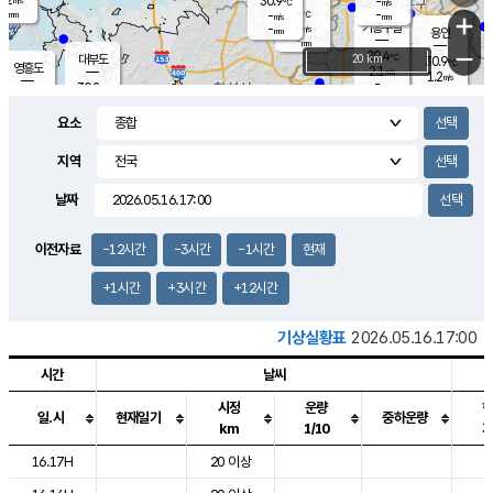
30.9
-
m/s
℃
-
-
-
mm
-
℃
mm
+
m/s
기흥구갈
-
-
m/s
mm
용인
-
mm
−
29.4
℃
대부도
20 km
30.9
℃
영흥도
2.1
m/s
1.2
m/s
-
mm
30.2
-
℃
mm
30.8
℃
오산
3.6
m/s
4.1
m/s
-
mm
요소
-
mm
향남
29.9
℃
2.0
m/s
-
-
지역
℃
운평
mm
송탄
-
℃
m/s
-
s
mm
29.5
보
℃
날짜
29.5
℃
2.8
m/s
산
1.3
m/s
-
27.
mm
-
mm
1.0
℃
이전자료
-12시간
-3시간
-1시간
현재
-
m
/s
+1시간
+3시간
+12시간
기상실황표
2026.05.16.17:00
시간
날씨
시정
운량
일.시
현재일기
중하운량
km
1/10
도시별 기상실황표로 지점, 날씨, 기온, 강수, 바람, 기압등을 안내한 표입
16.17H
20 이상
2