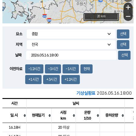
+
−
20 km
요소
지역
날짜
이전자료
-12시간
-3시간
-1시간
현재
+1시간
+3시간
+12시간
기상실황표
2026.05.16.18:00
시간
날씨
시정
운량
일.시
현재일기
중하운량
km
1/10
도시별 기상실황표로 지점, 날씨, 기온, 강수, 바람, 기압등을 안내한 표입
16.18H
20 이상
2