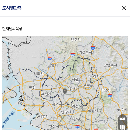
close
도시별관측
현재날씨
육상
홈