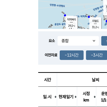
3
덕적북리
자월도
29.2
℃
31.2
℃
4.3
m/s
1.0
m/s
-
mm
-
mm
요소
풍도
29.3
덕적지도
3.7
m/
-
-12시간
-3시간
mm
이전자료
29.3
℃
대
3.4
m/s
-
mm
31.1
7.1
m
-
mm
시간
날씨
시정
운
일.시
현재일기
km
1/1