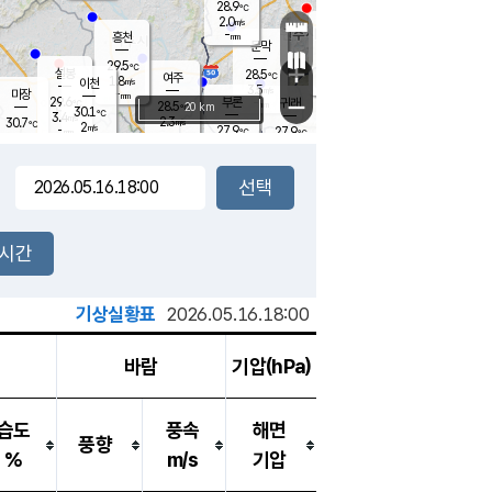
28.9
℃
강림
2.0
m/s
원주
-
흥천
mm
26.5
℃
문막
1.3
m/s
30.2
℃
29.5
-
℃
mm
+
3
설봉
m/s
28.5
℃
여주
1.8
m/s
이천
-
mm
3.5
m/s
-
마장
mm
신림
29.6
부론
-
귀래
−
℃
mm
28.5
20 km
℃
30.1
℃
3.4
m/s
2.3
30.7
m/s
℃
27.1
2
m/s
℃
-
27.9
27.9
mm
℃
-
℃
mm
3.4
m/s
-
2.4
mm
m/s
2.9
0.7
m/s
m/s
-
mm
-
백운
mm
-
-
mm
mm
백암
장호원
27.8
℃
2.8
m/s
29.9
℃
29.8
엄정
℃
-
mm
1.7
m/s
2.9
m/s
노은
-
mm
-
28.6
mm
℃
개
2시간
3.6
m/s
28.5
℃
-
mm
6
2.5
℃
m/s
-
/s
mm
m
기상실황표
2026.05.16.18:00
바람
기압(hPa)
습도
풍속
해면
풍향
%
m/s
기압