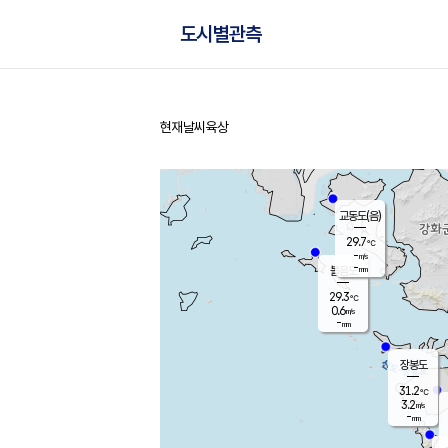
도시별관측
현재날씨
육상
홈
교동도(음)
29.7
℃
-
m/s
-
mm
볼음도
대연평
29.3
℃
0.6
m/s
31.7
℃
-
mm
1.5
m/s
-
mm
장봉도
31.2
℃
3.2
m/s
-
mm