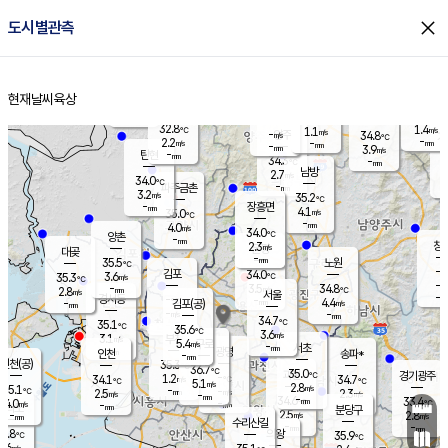
close
도시별관측
장남
판문점
32.4
℃
3.1
m/s
화현
33.0
동두천
℃
남면
-
현재날씨
육상
mm
파주
3.9
홈
m/s
포천
34.6
-
33.9
℃
mm
℃
32.5
℃
32.8
1.4
1.1
m/s
℃
m/s
-
양주
34.8
m/s
가
℃
-
2.2
-
mm
m/s
mm
-
mm
3.9
m/s
-
탄현
mm
34.3
-
3
℃
mm
남방
2.7
m/s
2
34.0
℃
-
파주금촌
mm
3.2
m/s
35.2
℃
-
장흥면
mm
4.1
m/s
35.0
℃
-
mm
4.0
m/s
34.0
℃
양촌
-
mm
창
2.3
m/s
은평
대곶
-
mm
35.5
노원
℃
-
김포
34.0
3.6
℃
35.3
m/s
℃
-
m/
-
3.5
34.8
m/s
mm
2.8
℃
m/s
서울
-
경서동
-
m
-
4.4
℃
mm
-
김포(공)
m/s
mm
-
-
m/s
mm
34.7
℃
35.1
-
℃
mm
35.6
℃
3.6
m/s
3.1
부천
m/s
5.4
구로
m/s
-
서초
mm
-
광명
mm
인천
송파*
-
mm
인천(공)
35.3
℃
36.7
℃
35.0
과천
경기광주
℃
-
1.2
34.1
34.7
m/s
℃
℃
℃
5.1
m/s
2.8
m/s
35.1
-
-
℃
mm
2.5
m/s
2.3
m/s
-
m/s
mm
-
34.6
33.4
mm
4.0
-
℃
℃
m/s
-
-
mm
무의도
mm
mm
분당구
2.5
-
2.8
m/s
m/s
mm
수리산길
-
-
mm
mm
2.8
의왕
35.9
℃
℃
1.6
m/s