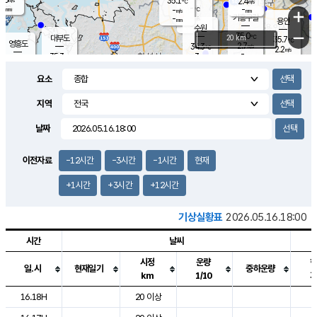
35.1
2.4
m/s
℃
-
-
-
mm
-
℃
mm
+
m/s
기흥구갈
-
-
m/s
mm
용인
-
수원
mm
−
35.0
℃
대부도
20 km
35.7
℃
영흥도
2.7
34.3
m/s
℃
2.2
m/s
-
mm
3
35.3
m/s
-
℃
mm
34.0
℃
-
오산
3.6
mm
m/s
1.3
m/s
-
mm
요소
-
mm
향남
34.7
℃
2.9
m/s
35.6
-
지역
℃
운평
mm
송탄
2.0
℃
m/s
-
s
mm
34.2
보
℃
날짜
35.5
℃
2.7
m/s
산
1.7
m/s
-
33.
mm
-
mm
1.2
℃
이전자료
-12시간
-3시간
-1시간
현재
-
m
/s
+1시간
+3시간
+12시간
기상실황표
2026.05.16.18:00
시간
날씨
시정
운량
일.시
현재일기
중하운량
km
1/10
도시별 기상실황표로 지점, 날씨, 기온, 강수, 바람, 기압등을 안내한 표입
16.18H
20 이상
2