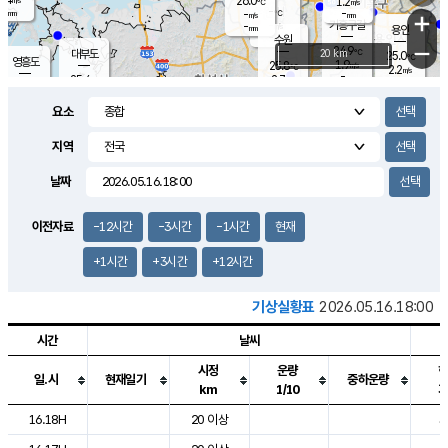
26.0
1.2
m/s
℃
-
-
-
mm
-
℃
mm
+
m/s
기흥구갈
-
-
m/s
mm
용인
-
수원
mm
−
24.9
℃
대부도
20 km
25.0
℃
영흥도
1.9
25.8
m/s
℃
2.2
m/s
-
mm
2.7
25.4
m/s
-
℃
mm
27.1
℃
-
오산
3.6
mm
m/s
6.8
m/s
-
mm
요소
-
mm
향남
25.2
℃
2.2
m/s
26.4
-
지역
℃
운평
mm
송탄
-
℃
m/s
-
s
mm
25.1
보
℃
날짜
25.2
℃
2.8
m/s
산
0.5
m/s
-
22.
mm
-
mm
1.2
℃
이전자료
-12시간
-3시간
-1시간
현재
-
m
/s
+1시간
+3시간
+12시간
기상실황표
2026.05.16.18:00
시간
날씨
시정
운량
일.시
현재일기
중하운량
km
1/10
도시별 기상실황표로 지점, 날씨, 기온, 강수, 바람, 기압등을 안내한 표입
16.18H
20 이상
3