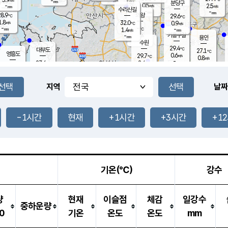
-
-
mm
무의도
mm
mm
분당구
0.5
-
2.5
m/s
m/s
mm
수리산길
-
-
mm
mm
8.9
의왕
29.6
℃
℃
1.8
32.0
m/s
0.9
m/s
℃
-
-
-
mm
1.4
℃
mm
m/s
기흥구갈
-
-
m/s
mm
용인
-
수원
mm
29.4
℃
대부도
27.1
℃
영흥도
0.6
29.7
m/s
℃
0.8
m/s
-
mm
2.4
27.6
m/s
-
℃
mm
30.6
℃
-
오산
1.2
mm
m/s
3.2
m/s
-
mm
-
mm
향남
26.2
℃
지역
날짜
0.5
m/s
-
-
℃
운평
mm
송탄
-
℃
m/s
-
s
mm
27.8
보
℃
30.2
-1시간
현재
+1시간
+3시간
+1
℃
1.1
m/s
산
1.0
m/s
-
23.
mm
-
mm
0.0
℃
-
m
/s
기온(℃)
강수
량
현재
이슬점
체감
일강수
중하운량
0
기온
온도
온도
mm