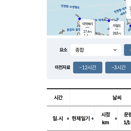
2
덕적북리
자월도
27.4
℃
28.5
℃
1.6
m/s
2.1
m/s
-
mm
-
mm
요소
풍도
27.6
덕적지도
0.5
m/
-
-12시간
-3시간
mm
이전자료
29.0
℃
대
4.1
m/s
-
mm
26.8
0.0
m
-
mm
시간
날씨
시정
운
일.시
현재일기
km
1/1