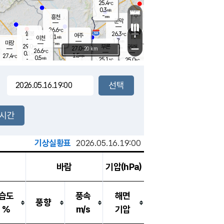
25.4
℃
강림
0.3
m/s
원주
-
흥천
mm
23.3
℃
문막
0.2
m/s
27.8
℃
26.6
-
℃
mm
+
0.3
설봉
m/s
26.3
℃
여주
0.1
m/s
이천
-
mm
1.7
m/s
-
마장
mm
신림
29.0
부론
-
귀래
−
℃
mm
27.0
20 km
℃
26.6
℃
0.1
m/s
1.5
27.4
m/s
℃
23.2
0.5
m/s
℃
-
25.1
25.0
mm
℃
-
℃
mm
0.0
m/s
-
0.5
mm
m/s
0.0
0.5
m/s
m/s
-
mm
-
백운
mm
-
-
mm
mm
백암
장호원
24.0
℃
0.5
m/s
23.9
℃
26.4
엄정
℃
-
mm
0.0
m/s
0.4
m/s
노은
-
mm
-
25.4
mm
℃
개
2시간
0.0
m/s
25.2
℃
-
mm
9
0.0
℃
m/s
-
m/s
mm
m
기상실황표
2026.05.16.19:00
바람
기압(hPa)
습도
풍속
해면
풍향
%
m/s
기압