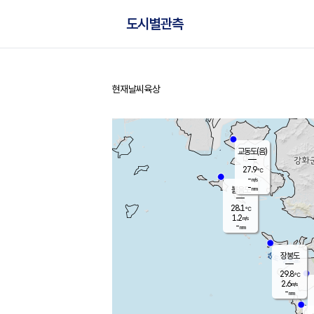
도시별관측
현재날씨
육상
홈
교동도(음)
27.9
℃
-
m/s
-
mm
볼음도
대연평
28.1
℃
1.2
m/s
29.8
℃
-
mm
3.1
m/s
-
mm
장봉도
29.8
℃
2.6
m/s
-
mm