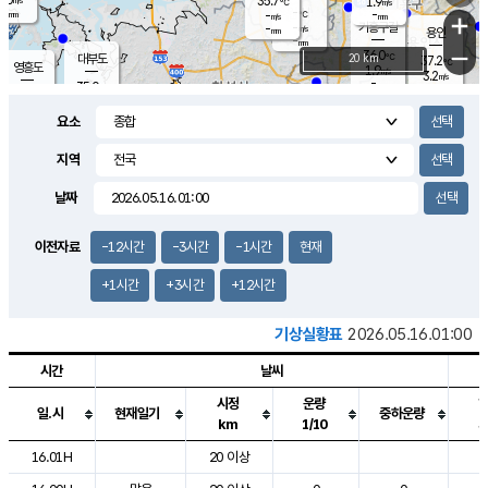
35.7
1.9
m/s
℃
-
-
-
mm
-
℃
mm
+
m/s
기흥구갈
-
-
m/s
mm
용인
-
mm
−
36.0
℃
대부도
20 km
37.2
℃
영흥도
1.9
m/s
3.2
m/s
-
mm
35.0
-
℃
mm
34.7
℃
오산
2.5
m/s
2.4
m/s
-
mm
요소
-
mm
향남
35.9
℃
2.5
m/s
36.8
-
지역
℃
운평
mm
송탄
2.0
℃
m/s
-
s
mm
36.0
보
℃
날짜
37.4
℃
2.0
m/s
산
2.3
m/s
-
35.
mm
-
mm
2.1
℃
이전자료
-12시간
-3시간
-1시간
현재
-
m
/s
+1시간
+3시간
+12시간
기상실황표
2026.05.16.01:00
시간
날씨
시정
운량
일.시
현재일기
중하운량
km
1/10
도시별 기상실황표로 지점, 날씨, 기온, 강수, 바람, 기압등을 안내한 표입
16.01H
20 이상
1