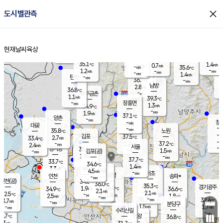
close
도시별관측
장남
판문점
36.0
℃
2.2
m/s
화현
36.2
동두천
℃
남면
-
현재날씨
육상
mm
파주
0.2
홈
m/s
포천
36.6
-
35.7
℃
mm
℃
35.5
℃
35.1
1.4
0.7
m/s
℃
m/s
-
양주
35.6
m/s
가
℃
-
1.2
-
mm
m/s
mm
-
mm
1.4
m/s
-
탄현
mm
36.7
-
3
℃
mm
남방
2.8
m/s
1
36.8
℃
-
파주금촌
mm
1.1
m/s
39.3
℃
-
장흥면
mm
1.3
m/s
34.9
℃
-
mm
1.9
m/s
37.1
℃
양촌
-
mm
창
-
m/s
은평
대곶
-
mm
35.8
노원
℃
-
김포
37.5
2.7
℃
33.4
m/s
℃
-
m/
-
1.2
37.2
m/s
mm
2.4
℃
m/s
서울
-
경서동
35.6
m
-
1.5
℃
mm
-
김포(공)
m/s
mm
1.9
-
m/s
mm
37.7
℃
33.7
-
℃
mm
34.6
℃
1.4
m/s
3.3
부천
m/s
4.5
구로
m/s
-
서초
mm
-
광명
mm
인천
송파*
-
mm
인천(공)
34.8
℃
36.0
℃
35.3
과천
경기광주
℃
36.0
1.9
34.9
36.6
m/s
℃
℃
℃
2.1
m/s
2.1
m/s
32.5
-
1.8
℃
mm
2.5
m/s
1.8
m/s
-
m/s
mm
-
35.7
32.4
mm
3.7
-
℃
℃
m/s
-
-
mm
무의도
mm
mm
분당구
1.5
-
1.7
m/s
m/s
mm
수리산길
-
-
mm
mm
0.7
의왕
36.8
℃
℃
2.3
m/s