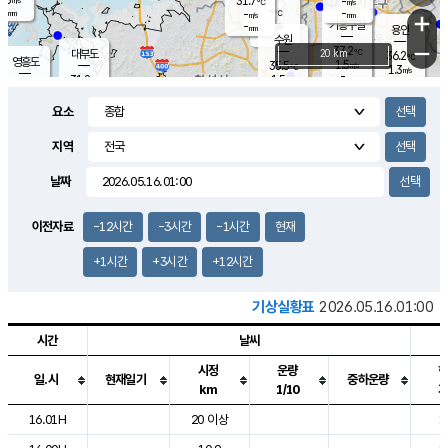
31.7
-
m/s
℃
-
-
-
mm
-
℃
mm
+
m/s
기흥구갈
-
-
m/s
mm
용인
-
수원
mm
−
37.2
℃
대부도
20 km
36.2
℃
영흥도
1.5
35.5
m/s
℃
1.3
m/s
-
mm
1.5
31.8
m/s
-
℃
mm
32.4
℃
-
오산
2.2
mm
m/s
3.9
m/s
-
mm
요소
-
mm
향남
35.4
℃
1.0
m/s
36.2
-
지역
℃
운평
mm
송탄
0.5
℃
m/s
-
s
mm
34.1
보
℃
날짜
37.5
℃
2.2
m/s
산
0.8
m/s
-
33.
mm
-
mm
1.4
℃
이전자료
-12시간
-3시간
-1시간
현재
-
m
/s
+1시간
+3시간
+12시간
기상실황표
2026.05.16.01:00
시간
날씨
시정
운량
일.시
현재일기
중하운량
km
1/10
도시별 기상실황표로 지점, 날씨, 기온, 강수, 바람, 기압등을 안내한 표입
16.01H
20 이상
1