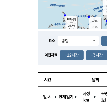
3
덕적북리
자월도
28.7
℃
31.0
℃
4.0
m/s
1.4
m/s
-
mm
-
mm
요소
풍도
29.3
덕적지도
2.9
m/
-
-12시간
-3시간
mm
이전자료
29.0
℃
대
3.3
m/s
-
mm
30.9
7.5
m
-
mm
시간
날씨
시정
운
일.시
현재일기
km
1/1