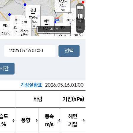
30.3
℃
강림
2.7
m/s
원주
-
흥천
mm
27.4
℃
문막
2.0
m/s
30.8
℃
30.9
-
℃
mm
+
3.1
설봉
m/s
30.0
℃
여주
2.8
m/s
이천
-
mm
4.7
m/s
-
마장
mm
신림
31.5
부론
-
귀래
−
℃
mm
30.2
20 km
℃
31.6
℃
-
m/s
2.6
31.2
m/s
℃
28.2
2.9
m/s
℃
-
29.5
29.4
mm
℃
-
℃
mm
3.5
m/s
-
2.5
mm
m/s
3.5
2.6
m/s
m/s
-
mm
-
백운
mm
-
-
mm
mm
백암
장호원
29.9
℃
3.1
m/s
30.1
℃
30.5
엄정
℃
-
mm
1.6
m/s
3.9
m/s
노은
-
mm
-
29.5
mm
℃
개
2시간
4.6
m/s
29.9
℃
-
mm
5.0
℃
m/s
-
/s
mm
m
기상실황표
2026.05.16.01:00
바람
기압(hPa)
습도
풍속
해면
풍향
%
m/s
기압