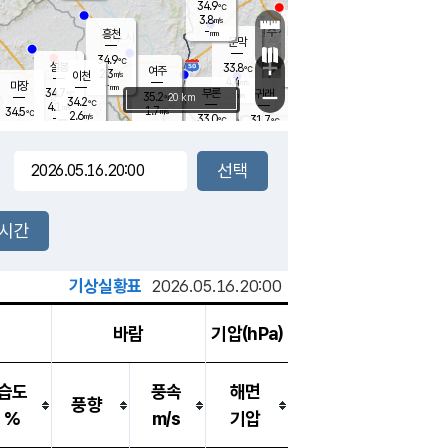
34.9
℃
강림
3.8
m/s
원주
-
흥천
mm
31.9
℃
문막
1.8
m/s
33.5
℃
34.9
-
℃
mm
+
3.1
설봉
m/s
33.8
℃
여주
2.3
m/s
이천
-
mm
4.4
m/s
-
마장
mm
신림
34.7
부론
-
귀래
−
℃
mm
35.2
20 km
℃
34.2
℃
4.1
m/s
1.7
34.5
m/s
℃
32.1
2.6
m/s
℃
-
33.0
31.7
mm
℃
-
℃
mm
3.8
m/s
-
2.8
mm
m/s
4.5
3.0
m/s
m/s
-
mm
-
백운
mm
-
-
mm
mm
백암
장호원
35.2
℃
1.3
m/s
34.3
℃
33.0
엄정
℃
-
mm
2.2
m/s
2.2
m/s
노은
-
mm
-
34.5
mm
℃
개
2시간
2.8
m/s
33.8
℃
-
mm
0
4.3
℃
m/s
-
m/s
mm
m
기상실황표
2026.05.16.20:00
바람
기압(hPa)
습도
풍속
해면
풍향
%
m/s
기압