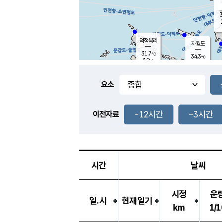
3
덕적북리
자월도
31.7
℃
34.3
℃
3.0
m/s
2.1
m/s
-
mm
-
mm
요소
풍도
31.7
덕적지도
1.7
m/
-
-12시간
-3시간
mm
이전자료
30.7
℃
대
2.0
m/s
-
mm
32.9
4.0
m
-
mm
시간
날씨
시정
운
일.시
현재일기
km
1/1