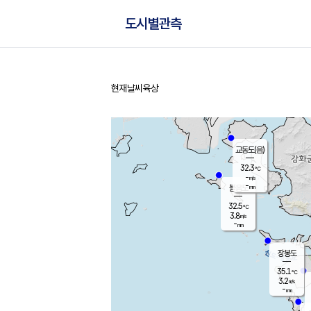
도시별관측
현재날씨
육상
홈
교동도(음)
32.3
℃
-
m/s
-
mm
볼음도
대연평
32.5
℃
3.8
m/s
33.7
℃
-
mm
1.6
m/s
-
mm
장봉도
35.1
℃
3.2
m/s
-
mm