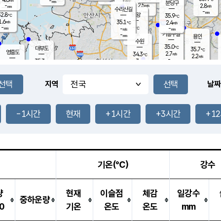
-
-
mm
무의도
mm
mm
분당구
2.5
-
2.8
m/s
m/s
mm
수리산길
-
-
mm
mm
2.8
의왕
35.9
℃
℃
1.6
35.1
m/s
2.4
m/s
℃
-
-
-
mm
-
℃
mm
m/s
기흥구갈
-
-
m/s
mm
용인
-
수원
mm
35.0
℃
대부도
35.7
℃
영흥도
2.7
34.3
m/s
℃
2.2
m/s
-
mm
3
35.3
m/s
-
℃
mm
34.0
℃
-
오산
3.6
mm
m/s
1.3
m/s
-
mm
-
mm
향남
34.7
℃
지역
날짜
2.9
m/s
35.6
-
℃
운평
mm
송탄
2.0
℃
m/s
-
s
mm
34.2
보
℃
35.5
-1시간
현재
+1시간
+3시간
+1
℃
2.7
m/s
산
1.7
m/s
-
33.
mm
-
mm
1.2
℃
-
m
/s
기온(℃)
강수
량
현재
이슬점
체감
일강수
중하운량
0
기온
온도
온도
mm