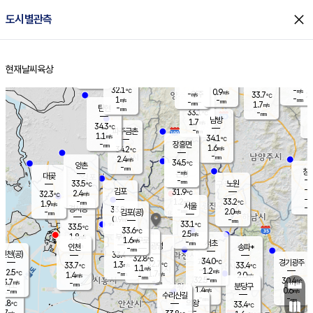
close
도시별관측
장남
판문점
31.9
℃
1.0
m/s
화현
33.3
동두천
℃
남면
-
현재날씨
육상
mm
파주
1.4
홈
m/s
포천
31.7
-
32.8
℃
mm
℃
33.7
℃
32.1
-
0.9
m/s
℃
m/s
-
양주
33.7
m/s
가
℃
-
1
-
mm
m/s
mm
-
mm
1.7
m/s
-
탄현
mm
33.1
-
3
℃
mm
남방
1.7
m/s
1
34.3
℃
-
파주금촌
mm
1.1
m/s
34.1
℃
-
장흥면
mm
1.6
m/s
34.2
℃
-
mm
2.4
m/s
34.5
℃
양촌
-
mm
창
-
m/s
은평
대곶
-
mm
33.5
노원
℃
-
김포
31.9
2.4
℃
32.3
m/s
℃
-
m/
-
1.2
33.2
m/s
mm
1.9
℃
m/s
서울
-
경서동
33.8
m
-
2.0
℃
mm
-
김포(공)
m/s
mm
0.9
-
m/s
mm
33.1
℃
33.5
-
℃
mm
33.6
℃
2.5
m/s
1.8
부천
m/s
1.6
구로
m/s
-
서초
mm
-
광명
mm
인천
송파*
-
mm
인천(공)
33.4
℃
32.8
℃
34.0
과천
경기광주
℃
32.7
1.3
33.7
33.4
m/s
℃
℃
℃
1.1
m/s
1.2
m/s
32.5
-
1.7
℃
mm
1.4
m/s
2.0
m/s
-
m/s
mm
-
32.5
30.4
mm
3.7
-
℃
℃
m/s
-
-
mm
무의도
mm
mm
분당구
1.4
-
0.6
m/s
m/s
mm
수리산길
-
-
mm
mm
1.8
의왕
33.4
℃
℃
1.7
m/s