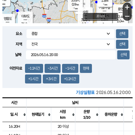
33.8
1.6
m/s
℃
-
-
-
mm
0.9
℃
mm
+
m/s
기흥구갈
-
-
m/s
mm
용인
-
수원
mm
−
33.1
℃
대부도
20 km
32.4
℃
영흥도
1.6
31.8
m/s
℃
2.0
m/s
-
mm
2.3
31.8
m/s
-
℃
mm
31.2
℃
-
오산
2.0
mm
m/s
2.0
m/s
-
mm
요소
-
mm
향남
32.0
℃
1.6
m/s
32.1
-
지역
℃
운평
mm
송탄
1.4
℃
m/s
-
s
mm
31.6
보
℃
날짜
32.5
℃
2.2
m/s
산
1.5
m/s
-
30.
mm
-
mm
1.3
℃
이전자료
-12시간
-3시간
-1시간
현재
-
m
/s
+1시간
+3시간
+12시간
기상실황표
2026.05.16.20:00
시간
날씨
시정
운량
일.시
현재일기
중하운량
km
1/10
도시별 기상실황표로 지점, 날씨, 기온, 강수, 바람, 기압등을 안내한 표입
16.20H
20 이상
2