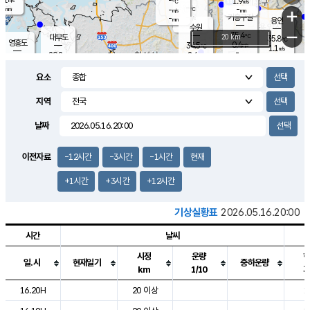
-
1.9
m/s
℃
-
-
-
mm
-
℃
mm
+
m/s
기흥구갈
-
-
m/s
mm
용인
-
수원
mm
−
35.4
℃
대부도
20 km
35.8
℃
영흥도
0.4
34.5
m/s
℃
1.1
m/s
-
mm
2.4
29.8
m/s
-
℃
mm
30.8
℃
-
오산
1.8
mm
m/s
3.4
m/s
-
mm
요소
-
mm
향남
30.9
℃
0.8
m/s
34.6
-
지역
℃
운평
mm
송탄
1.5
℃
m/s
-
s
mm
30.6
보
℃
날짜
36.0
℃
3.3
m/s
산
0.8
m/s
-
31.
mm
-
mm
0.6
℃
이전자료
-12시간
-3시간
-1시간
현재
-
m
/s
+1시간
+3시간
+12시간
기상실황표
2026.05.16.20:00
시간
날씨
시정
운량
일.시
현재일기
중하운량
km
1/10
도시별 기상실황표로 지점, 날씨, 기온, 강수, 바람, 기압등을 안내한 표입
16.20H
20 이상
1