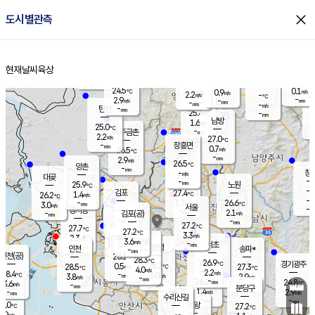
close
도시별관측
장남
판문점
24.7
℃
2.1
m/s
화현
24.7
동두천
℃
남면
-
현재날씨
육상
mm
파주
3.7
홈
m/s
포천
23.2
-
25.3
℃
mm
℃
25.2
℃
24.5
0.1
0.9
m/s
℃
m/s
2.2
양주
-
m/s
가
℃
-
2.9
-
mm
m/s
mm
-
mm
-
m/s
-
탄현
mm
25.4
-
2
℃
mm
남방
1.6
m/s
0
25.0
℃
-
파주금촌
mm
2.2
m/s
27.0
℃
-
장흥면
mm
0.7
m/s
26.5
℃
-
mm
2.9
m/s
26.5
℃
양촌
-
mm
창
-
m/s
은평
대곶
-
mm
25.9
노원
℃
-
김포
27.4
1.4
℃
26.2
m/s
℃
-
m/
-
3.7
26.6
m/s
mm
3.0
℃
m/s
서울
-
경서동
-
m
-
2.1
℃
mm
-
김포(공)
m/s
mm
-
-
m/s
mm
27.2
℃
27.7
-
℃
mm
27.2
℃
3.3
m/s
2.3
부천
m/s
3.6
구로
m/s
-
서초
mm
-
광명
mm
인천
송파*
-
mm
인천(공)
28.1
℃
28.3
℃
26.9
과천
경기광주
℃
28.2
0.5
28.5
27.3
m/s
℃
℃
℃
4.0
m/s
2.2
m/s
28.4
-
3.0
℃
mm
3.8
m/s
2.9
m/s
-
m/s
mm
-
26.2
24.8
mm
3.6
-
℃
℃
m/s
-
-
mm
무의도
mm
mm
분당구
1.4
-
2.9
m/s
m/s
mm
수리산길
-
-
mm
mm
7.0
의왕
27.2
℃
℃
2.9
m/s