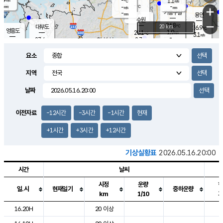
-
1.1
m/s
℃
-
-
-
mm
-
℃
mm
+
m/s
기흥구갈
-
-
m/s
mm
용인
-
수원
mm
−
26.8
℃
대부도
20 km
26.9
℃
영흥도
1.9
28.1
m/s
℃
3.1
m/s
-
mm
2.7
27.4
m/s
-
℃
mm
28.4
℃
-
오산
3.5
mm
m/s
4.9
m/s
-
mm
요소
-
mm
향남
27.0
℃
2.5
m/s
-
-
지역
℃
운평
mm
송탄
-
℃
m/s
-
s
mm
26.7
보
℃
날짜
27.3
℃
3.0
m/s
산
0.7
m/s
-
24.
mm
-
mm
0.5
℃
이전자료
-12시간
-3시간
-1시간
현재
-
m
/s
+1시간
+3시간
+12시간
기상실황표
2026.05.16.20:00
시간
날씨
시정
운량
일.시
현재일기
중하운량
km
1/10
도시별 기상실황표로 지점, 날씨, 기온, 강수, 바람, 기압등을 안내한 표입
16.20H
20 이상
2