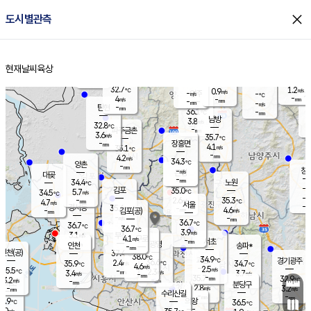
close
도시별관측
장남
판문점
31.9
℃
5.7
m/s
화현
32.2
동두천
℃
남면
-
현재날씨
육상
mm
파주
5.6
홈
m/s
포천
34.9
-
34.8
℃
mm
℃
32.8
℃
32.7
1.2
0.9
m/s
℃
m/s
-
양주
-
m/s
가
℃
-
4
-
mm
m/s
mm
-
mm
-
m/s
-
탄현
mm
36.1
-
3
℃
mm
남방
3.8
m/s
5
32.8
℃
-
파주금촌
mm
3.6
m/s
35.7
℃
-
장흥면
mm
4.1
m/s
35.1
℃
-
mm
4.2
m/s
34.3
℃
양촌
-
mm
창
-
m/s
은평
대곶
-
mm
34.4
노원
℃
-
김포
35.0
5.7
℃
34.5
m/s
℃
-
m/
-
2.6
35.3
m/s
mm
4.7
℃
m/s
서울
-
경서동
35.6
m
-
4.6
℃
mm
-
김포(공)
m/s
mm
-
-
m/s
mm
36.7
℃
36.7
-
℃
mm
36.7
℃
3.9
m/s
3.1
부천
m/s
4.1
구로
m/s
-
서초
mm
-
광명
mm
인천
송파*
-
mm
인천(공)
37.4
℃
38.0
℃
34.9
과천
경기광주
℃
36.6
2.4
35.9
34.7
m/s
℃
℃
℃
4.6
m/s
2.5
m/s
35.5
-
2.3
℃
mm
3.4
m/s
3.7
m/s
-
m/s
mm
-
35.7
32.9
mm
3.2
-
℃
℃
m/s
-
-
mm
무의도
mm
mm
분당구
2.8
-
3.2
m/s
m/s
mm
수리산길
-
-
mm
mm
5.9
의왕
36.5
℃
℃
1.0
m/s