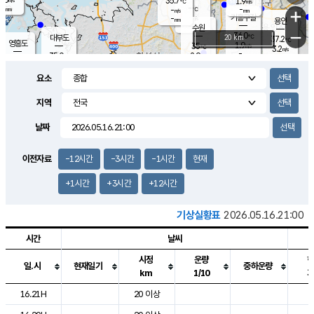
35.7
1.9
m/s
℃
-
-
-
mm
-
℃
mm
+
m/s
기흥구갈
-
-
m/s
mm
용인
-
수원
mm
−
36.0
℃
대부도
20 km
37.2
℃
영흥도
1.9
35
m/s
℃
3.2
m/s
-
mm
2.9
35.0
m/s
-
℃
mm
34.7
℃
-
오산
2.5
mm
m/s
2.4
m/s
-
mm
요소
-
mm
향남
35.9
℃
2.5
m/s
36.8
-
지역
℃
운평
mm
송탄
2.0
℃
m/s
-
s
mm
36.0
보
℃
날짜
37.4
℃
2.0
m/s
산
2.3
m/s
-
35.
mm
-
mm
2.1
℃
이전자료
-12시간
-3시간
-1시간
현재
-
m
/s
+1시간
+3시간
+12시간
기상실황표
2026.05.16.21:00
시간
날씨
시정
운량
일.시
현재일기
중하운량
km
1/10
도시별 기상실황표로 지점, 날씨, 기온, 강수, 바람, 기압등을 안내한 표입
16.21H
20 이상
2