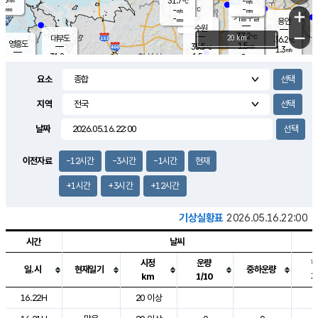
31.7
-
m/s
℃
-
-
-
mm
-
℃
mm
+
m/s
기흥구갈
-
-
m/s
mm
용인
-
수원
mm
−
37.2
℃
대부도
20 km
36.2
℃
영흥도
1.5
35.5
m/s
℃
1.3
m/s
-
mm
1.5
31.8
m/s
-
℃
mm
32.4
℃
-
오산
2.2
mm
m/s
3.9
m/s
-
mm
요소
-
mm
향남
35.4
℃
1.0
m/s
36.2
-
지역
℃
운평
mm
송탄
0.5
℃
m/s
-
s
mm
34.1
보
℃
날짜
37.5
℃
2.2
m/s
산
0.8
m/s
-
33.
mm
-
mm
1.4
℃
이전자료
-12시간
-3시간
-1시간
현재
-
m
/s
+1시간
+3시간
+12시간
기상실황표
2026.05.16.22:00
시간
날씨
시정
운량
일.시
현재일기
중하운량
km
1/10
도시별 기상실황표로 지점, 날씨, 기온, 강수, 바람, 기압등을 안내한 표입
16.22H
20 이상
1