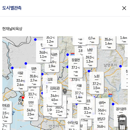
close
도시별관측
장남
판문점
36.0
℃
2.2
m/s
화현
36.2
동두천
℃
남면
-
현재날씨
육상
mm
파주
0.2
홈
m/s
포천
36.6
-
35.7
℃
mm
℃
35.5
℃
35.1
1.4
0.7
m/s
℃
m/s
-
양주
35.6
m/s
가
℃
-
1.2
-
mm
m/s
mm
-
mm
1.4
m/s
-
탄현
mm
36.7
-
3
℃
mm
남방
2.8
m/s
1
36.8
℃
-
파주금촌
mm
1.1
m/s
39.3
℃
-
장흥면
mm
1.3
m/s
34.9
℃
-
mm
1.9
m/s
37.1
℃
양촌
-
mm
창
-
m/s
은평
대곶
-
mm
35.8
노원
℃
-
김포
37.5
2.7
℃
33.4
m/s
℃
-
m/
-
1.2
37.2
m/s
mm
2.4
℃
m/s
서울
-
경서동
35.6
m
-
1.5
℃
mm
-
김포(공)
m/s
mm
1.9
-
m/s
mm
37.7
℃
33.7
-
℃
mm
34.6
℃
1.4
m/s
3.3
부천
m/s
4.5
구로
m/s
-
서초
mm
-
광명
mm
인천
송파*
-
mm
인천(공)
34.8
℃
36.0
℃
35.3
과천
경기광주
℃
36.0
1.9
34.9
36.6
m/s
℃
℃
℃
2.1
m/s
2.1
m/s
32.5
-
1.8
℃
mm
2.5
m/s
1.8
m/s
-
m/s
mm
-
35.7
32.4
mm
3.7
-
℃
℃
m/s
-
-
mm
무의도
mm
mm
분당구
1.5
-
1.7
m/s
m/s
mm
수리산길
-
-
mm
mm
0.7
의왕
36.8
℃
℃
2.3
m/s