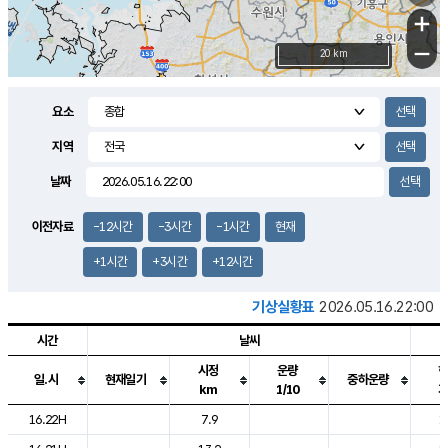
+
−
20 km
요소
지역
날짜
이전자료
-12시간
-3시간
-1시간
현재
+1시간
+3시간
+12시간
기상실황표
2026.05.16.22:00
시간
날씨
시정
운량
일.시
현재일기
중하운량
km
1/10
도시별 기상실황표로 지점, 날씨, 기온, 강수, 바람, 기압등을 안내한 표입
16.22H
7.9
1