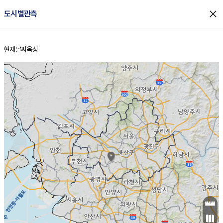
close
도시별관측
현재날씨
육상
홈