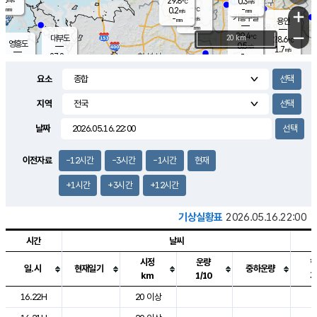
29.8
0.3
m/s
℃
-
-
-
mm
0.2
℃
mm
+
m/s
기흥구갈
-
-
m/s
mm
용인
-
mm
−
29.4
℃
대부도
20 km
28.6
℃
영흥도
0.5
m/s
1.7
m/s
-
mm
27.8
-
℃
mm
28.6
℃
오산
1.7
m/s
2.2
m/s
-
mm
요소
-
mm
향남
29.4
℃
1.4
m/s
31.1
-
지역
℃
운평
mm
송탄
0.3
℃
m/s
-
s
mm
27.4
보
℃
날짜
31.6
℃
0.8
m/s
산
0.7
m/s
-
25.
mm
-
mm
0.0
℃
이전자료
-12시간
-3시간
-1시간
현재
-
m
/s
+1시간
+3시간
+12시간
기상실황표
2026.05.16.22:00
시간
날씨
시정
운량
일.시
현재일기
중하운량
km
1/10
도시별 기상실황표로 지점, 날씨, 기온, 강수, 바람, 기압등을 안내한 표입
16.22H
20 이상
2