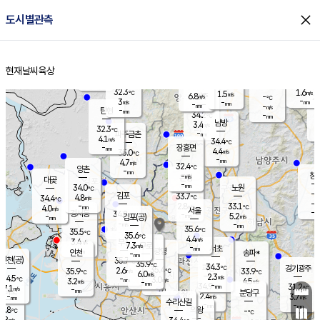
close
도시별관측
장남
판문점
31.7
℃
3.6
m/s
화현
31.8
동두천
℃
남면
-
현재날씨
육상
mm
파주
4.3
홈
m/s
포천
32.8
-
32.9
℃
mm
℃
31.7
℃
32.3
1.6
1.5
m/s
℃
m/s
6.8
양주
-
m/s
가
℃
-
3
-
mm
m/s
mm
-
mm
-
m/s
-
탄현
mm
34.2
-
3
℃
mm
남방
3.4
m/s
3
32.3
℃
-
파주금촌
mm
4.1
m/s
34.4
℃
-
장흥면
mm
4.4
m/s
35.0
℃
-
mm
4.7
m/s
32.4
℃
양촌
-
mm
창
-
m/s
은평
대곶
-
mm
34.0
노원
℃
-
김포
33.7
4.8
℃
34.4
m/s
℃
-
m/
-
2.8
33.1
m/s
mm
4.0
℃
m/s
서울
-
경서동
34.8
m
-
5.2
℃
mm
-
김포(공)
m/s
mm
-
-
m/s
mm
35.6
℃
35.5
-
℃
mm
35.6
℃
4.4
m/s
3.4
부천
m/s
7.3
구로
m/s
-
서초
mm
-
광명
mm
인천
송파*
-
mm
인천(공)
35.7
℃
35.9
℃
34.3
과천
경기광주
℃
35.4
2.6
35.9
33.9
m/s
℃
℃
℃
6.0
m/s
2.3
m/s
34.5
-
3.0
℃
mm
3.2
m/s
4.5
m/s
-
m/s
mm
-
34.9
31.2
mm
7.1
-
℃
℃
m/s
-
-
mm
무의도
mm
mm
분당구
2.4
-
3.7
m/s
m/s
mm
수리산길
-
-
mm
mm
3.8
의왕
-
℃
℃
3.8
m/s