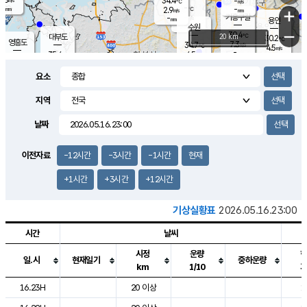
34.4
-
m/s
℃
-
-
-
mm
2.9
℃
mm
+
m/s
기흥구갈
-
-
m/s
mm
용인
-
수원
mm
−
30.4
℃
대부도
20 km
30.2
℃
영흥도
7.3
34.7
m/s
℃
4.5
m/s
-
mm
4.5
35.4
m/s
-
℃
mm
35.6
℃
-
오산
2.0
mm
m/s
2.8
m/s
-
mm
요소
-
mm
향남
29.2
℃
4.8
m/s
29.0
-
지역
℃
운평
mm
송탄
3.3
℃
m/s
-
s
mm
30.6
보
℃
날짜
27.8
℃
6.1
m/s
산
5.6
m/s
-
23.
mm
-
mm
1.0
℃
이전자료
-12시간
-3시간
-1시간
현재
1.0
/s
+1시간
+3시간
+12시간
기상실황표
2026.05.16.23:00
시간
날씨
시정
운량
일.시
현재일기
중하운량
km
1/10
도시별 기상실황표로 지점, 날씨, 기온, 강수, 바람, 기압등을 안내한 표입
16.23H
20 이상
1