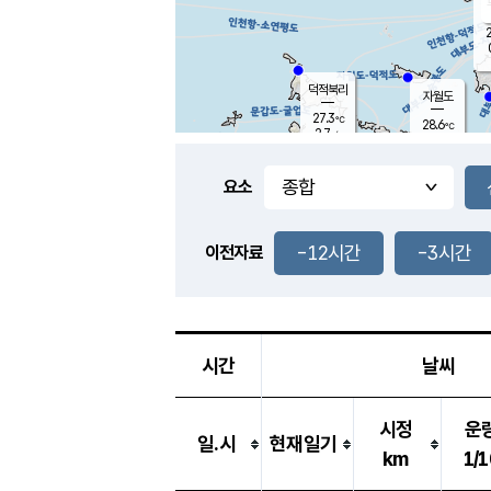
2
덕적북리
자월도
27.3
℃
28.6
℃
2.7
m/s
2.3
m/s
-
mm
-
mm
요소
풍도
28.6
덕적지도
1.6
m/
-
-12시간
-3시간
mm
이전자료
27.1
℃
대
3.4
m/s
-
mm
29.7
5.7
m
-
mm
시간
날씨
시정
운
일.시
현재일기
km
1/1