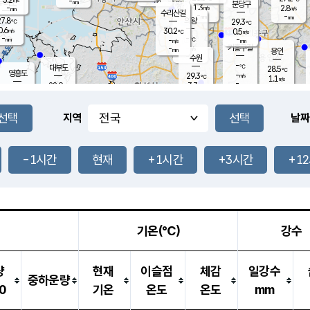
-
-
mm
무의도
mm
mm
분당구
1.3
-
2.8
m/s
m/s
mm
수리산길
-
-
mm
mm
7.8
의왕
29.3
℃
℃
0.6
30.2
m/s
0.5
m/s
℃
-
-
-
mm
-
℃
mm
m/s
기흥구갈
-
-
m/s
mm
용인
-
수원
mm
-
℃
대부도
28.5
℃
영흥도
-
29.3
m/s
℃
1.1
m/s
-
mm
3.3
28.9
m/s
-
℃
mm
29.3
℃
-
오산
2.7
mm
m/s
4.3
m/s
-
mm
-
mm
향남
29.0
℃
지역
날짜
2.4
m/s
29.9
-
℃
운평
mm
송탄
-
℃
m/s
-
s
mm
28.5
보
℃
29.1
-1시간
현재
+1시간
+3시간
+1
℃
2.2
m/s
산
1.6
m/s
-
26.
mm
-
mm
0.8
℃
-
m
/s
기온(℃)
강수
량
현재
이슬점
체감
일강수
중하운량
0
기온
온도
온도
mm