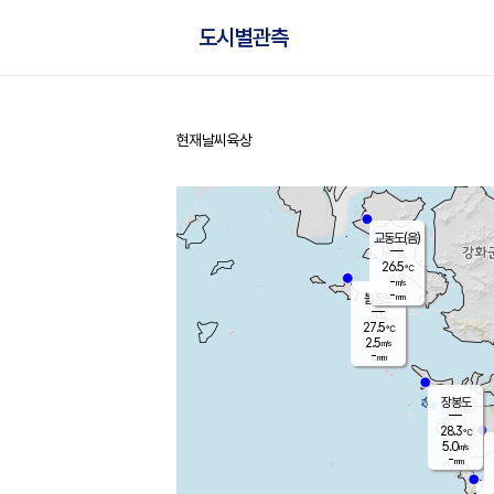
도시별관측
현재날씨
육상
홈
교동도(음)
26.5
℃
-
m/s
-
mm
볼음도
대연평
27.5
℃
2.5
m/s
28.4
℃
-
mm
2.9
m/s
-
mm
장봉도
28.3
℃
5.0
m/s
-
mm