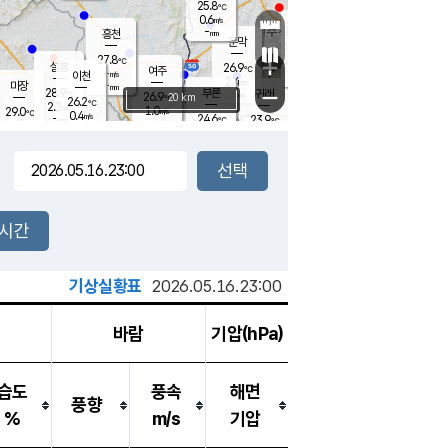
25.8
℃
강림
0.6
m/s
원주
-
흥천
mm
24.3
℃
문막
0.2
m/s
27.7
℃
27.8
-
℃
mm
+
0.6
설봉
m/s
26.9
℃
여주
-
m/s
이천
-
mm
2.4
m/s
-
마장
mm
신림
28.9
부론
-
귀래
−
℃
mm
26.9
20 km
℃
26.2
℃
2.2
m/s
1.0
29.0
m/s
℃
23.2
0.4
m/s
℃
-
24.6
23.9
mm
℃
-
℃
mm
0.0
m/s
-
1.1
mm
m/s
0.0
0.0
m/s
m/s
-
mm
-
백운
mm
-
-
mm
mm
백암
장호원
23.8
℃
0.3
m/s
25.3
℃
27.5
엄정
℃
-
mm
0.3
m/s
2.4
m/s
노은
-
mm
-
26.3
mm
℃
개
2시간
0.2
m/s
25.6
℃
-
mm
2
2.1
℃
m/s
-
m/s
mm
m
기상실황표
2026.05.16.23:00
바람
기압(hPa)
습도
풍속
해면
풍향
%
m/s
기압