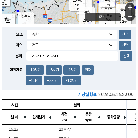
26.9
-
m/s
℃
2.0
-
-
mm
-
℃
mm
+
m/s
기흥구갈
-
-
m/s
mm
용인
-
수원
mm
−
25.9
℃
대부도
20 km
25.7
℃
영흥도
1.8
27.1
m/s
℃
2.2
m/s
-
mm
3.4
25.6
m/s
-
℃
mm
27.7
℃
-
오산
3.6
mm
m/s
6.3
m/s
14.5
mm
요소
11.5
mm
향남
26.1
℃
1.8
m/s
27.2
-
지역
℃
운평
mm
송탄
1.6
℃
m/s
-
s
mm
25.2
보
℃
날짜
25.9
m
℃
2.3
m/s
산
1.0
m/s
27.0
22.
mm
-
mm
0.4
℃
이전자료
-12시간
-3시간
-1시간
현재
1.0
/s
+1시간
+3시간
+12시간
기상실황표
2026.05.16.23:00
시간
날씨
시정
운량
일.시
현재일기
중하운량
km
1/10
도시별 기상실황표로 지점, 날씨, 기온, 강수, 바람, 기압등을 안내한 표입
16.23H
20 이상
1