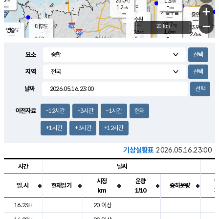
25.0
1.3
m/s
℃
-
-
-
mm
1.2
℃
mm
+
m/s
기흥구갈
-
-
m/s
mm
용인
-
수원
mm
−
23.7
℃
대부도
20 km
23.9
℃
영흥도
1.6
25
m/s
℃
2.4
m/s
-
mm
2
24.2
m/s
-
℃
mm
25.9
℃
-
오산
2.3
mm
m/s
6.1
m/s
-
mm
요소
-
mm
향남
24.7
℃
2.3
m/s
-
-
지역
℃
운평
mm
송탄
-
℃
m/s
-
s
mm
23.6
보
℃
날짜
24.3
℃
2.1
m/s
산
0.5
m/s
-
-
mm
-
mm
-
m
℃
이전자료
-12시간
-3시간
-1시간
현재
-
m
/s
+1시간
+3시간
+12시간
기상실황표
2026.05.16.23:00
시간
날씨
시정
운량
일.시
현재일기
중하운량
km
1/10
도시별 기상실황표로 지점, 날씨, 기온, 강수, 바람, 기압등을 안내한 표입
16.23H
20 이상
2