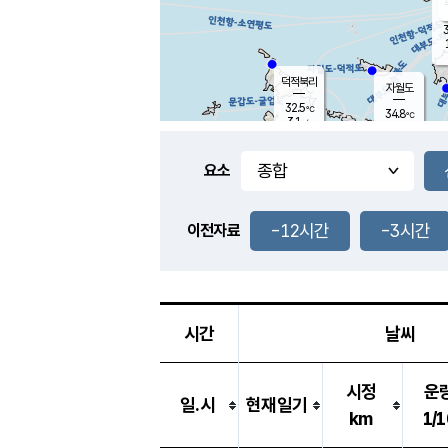
3
덕적북리
자월도
32.5
℃
34.8
℃
3.1
m/s
1.0
m/s
-
mm
-
mm
요소
풍도
32.3
덕적지도
1.4
m/
-
-12시간
-3시간
mm
이전자료
30.8
℃
대
2.6
m/s
-
mm
33.9
5.7
m
-
mm
시간
날씨
시정
운
일.시
현재일기
km
1/1