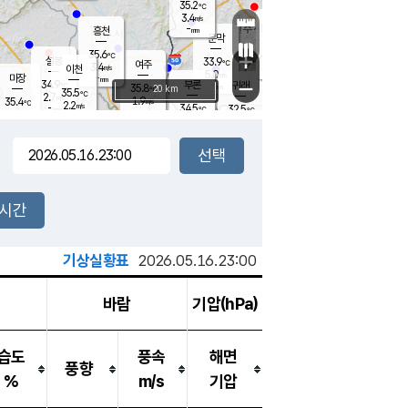
35.2
℃
강림
3.4
m/s
원주
-
흥천
mm
31.3
℃
문막
2.2
m/s
35.7
℃
35.6
-
℃
mm
+
3.3
설봉
m/s
33.9
℃
여주
3.4
m/s
이천
-
mm
5.0
m/s
-
마장
mm
신림
34.9
부론
-
귀래
−
℃
mm
35.8
20 km
℃
35.5
℃
2.7
m/s
1.9
35.4
m/s
℃
33.2
2.2
m/s
℃
-
34.5
32.5
mm
℃
-
℃
mm
2.9
m/s
-
1.7
mm
m/s
4.6
1.8
m/s
m/s
-
mm
-
백운
mm
-
-
mm
mm
백암
장호원
34.5
℃
3.2
m/s
35.5
℃
34.6
엄정
℃
-
mm
1.6
m/s
2.8
m/s
노은
-
mm
-
33.8
mm
℃
개
2시간
2.9
m/s
34.1
℃
-
mm
4
3.5
℃
m/s
-
m/s
mm
m
기상실황표
2026.05.16.23:00
바람
기압(hPa)
습도
풍속
해면
풍향
%
m/s
기압