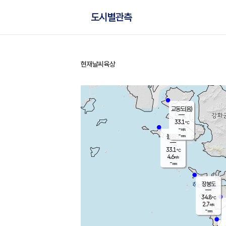
도시별관측
현재날씨
육상
홈
교동도(음)
33.1
℃
-
m/s
-
mm
볼음도
대연평
33.1
℃
4.6
m/s
33.7
℃
-
mm
1.6
m/s
-
mm
장봉도
34.8
℃
2.7
m/s
-
mm