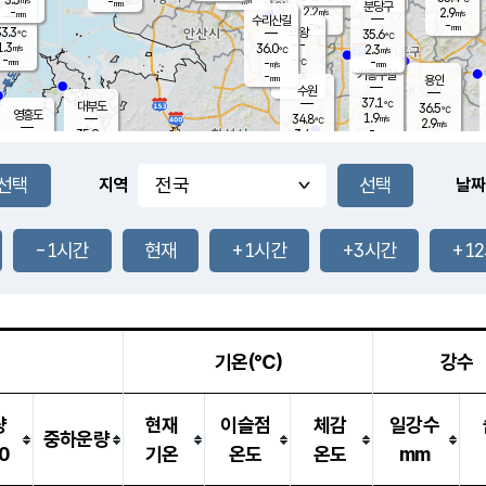
-
-
mm
무의도
mm
mm
분당구
2.2
-
2.9
m/s
m/s
mm
수리산길
-
-
mm
mm
3.3
의왕
35.6
℃
℃
1.3
36.0
m/s
2.3
m/s
℃
-
-
-
mm
-
℃
mm
m/s
기흥구갈
-
-
m/s
mm
용인
-
수원
mm
37.1
℃
대부도
36.5
℃
영흥도
1.9
34.8
m/s
℃
2.9
m/s
-
mm
3.4
35.9
m/s
-
℃
mm
33.8
℃
-
오산
3.5
mm
m/s
0.4
m/s
-
mm
-
mm
향남
35.4
℃
지역
날짜
2.5
m/s
35.5
-
℃
운평
mm
송탄
-
℃
m/s
-
s
mm
34.6
보
℃
36.8
-1시간
현재
+1시간
+3시간
+1
℃
3.1
m/s
산
1.7
m/s
-
33.
mm
-
mm
2.1
℃
-
m
/s
기온(℃)
강수
량
현재
이슬점
체감
일강수
중하운량
0
기온
온도
온도
mm