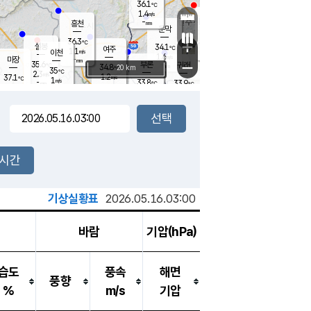
36.1
℃
강림
1.4
m/s
원주
-
흥천
mm
34.4
℃
문막
2.0
m/s
34.6
℃
36.3
-
℃
mm
+
1.8
설봉
m/s
34.1
℃
여주
1.1
m/s
이천
-
mm
1.6
m/s
-
마장
mm
신림
35.6
부론
-
귀래
−
℃
mm
34.8
20 km
℃
35
℃
2.3
m/s
1.2
37.1
m/s
℃
34.2
1
m/s
℃
-
33.8
33.9
mm
℃
-
℃
mm
1.4
m/s
-
1.8
mm
m/s
1.3
0.9
m/s
m/s
-
mm
-
백운
mm
-
-
mm
mm
백암
장호원
34.3
℃
1.7
m/s
34.3
℃
34.6
엄정
℃
-
mm
1.8
m/s
1.4
m/s
노은
-
mm
-
35.2
mm
℃
개
2시간
2.6
m/s
34.0
℃
-
mm
5
2.3
℃
m/s
-
m/s
mm
m
기상실황표
2026.05.16.03:00
바람
기압(hPa)
습도
풍속
해면
풍향
%
m/s
기압