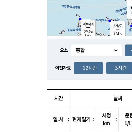
3
덕적북리
자월도
29.4
℃
34.1
℃
1.6
m/s
0.8
m/s
-
mm
-
mm
요소
풍도
32.1
덕적지도
0.7
m/
-
-12시간
-3시간
mm
이전자료
30.3
℃
대
0.6
m/s
-
mm
31.2
0.2
m
-
mm
시간
날씨
시정
운
일.시
현재일기
km
1/1