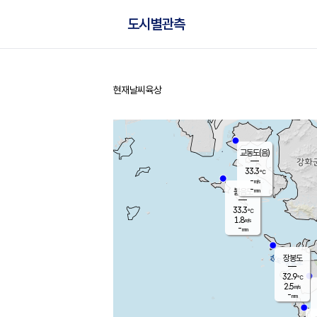
도시별관측
현재날씨
육상
홈
교동도(음)
33.3
℃
-
m/s
-
mm
볼음도
대연평
33.3
℃
1.8
m/s
32.4
℃
-
mm
1.7
m/s
-
mm
장봉도
32.9
℃
2.5
m/s
-
mm