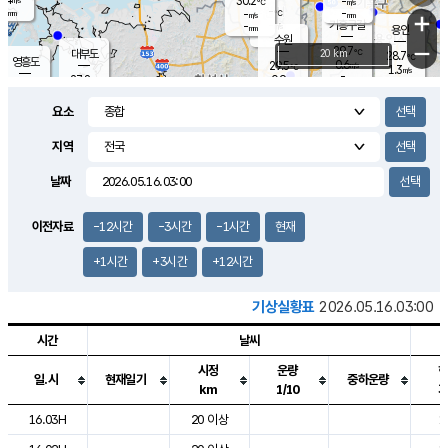
30.2
-
m/s
℃
-
-
-
mm
-
℃
mm
+
m/s
기흥구갈
-
-
m/s
mm
용인
-
수원
mm
−
29.7
℃
대부도
20 km
28.7
℃
영흥도
0.6
29.5
m/s
℃
1.3
m/s
-
mm
0.9
27.8
m/s
-
℃
mm
28.7
℃
-
오산
1.1
mm
m/s
2.8
m/s
-
mm
요소
-
mm
향남
30.4
℃
2.1
m/s
31.1
-
지역
℃
운평
mm
송탄
0.7
℃
m/s
-
s
mm
27.5
보
℃
날짜
31.9
℃
0.7
m/s
산
1.8
m/s
-
25.
mm
-
mm
0.0
℃
이전자료
-12시간
-3시간
-1시간
현재
-
m
/s
+1시간
+3시간
+12시간
기상실황표
2026.05.16.03:00
시간
날씨
시정
운량
일.시
현재일기
중하운량
km
1/10
도시별 기상실황표로 지점, 날씨, 기온, 강수, 바람, 기압등을 안내한 표입
16.03H
20 이상
1