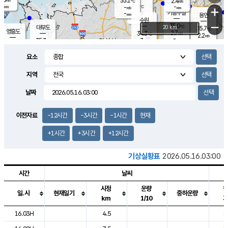
35.1
2.4
m/s
℃
-
-
-
mm
-
℃
mm
+
m/s
기흥구갈
-
-
m/s
mm
용인
-
수원
mm
−
35.0
℃
대부도
20 km
35.7
℃
영흥도
2.7
34.3
m/s
℃
2.2
m/s
-
mm
3
35.3
m/s
-
℃
mm
34.0
℃
-
오산
3.6
mm
m/s
1.3
m/s
-
mm
요소
-
mm
향남
34.7
℃
2.9
m/s
35.6
-
지역
℃
운평
mm
송탄
2.0
℃
m/s
-
s
mm
34.2
보
℃
날짜
35.5
℃
2.7
m/s
산
1.7
m/s
-
33.
mm
-
mm
1.2
℃
이전자료
-12시간
-3시간
-1시간
현재
-
m
/s
+1시간
+3시간
+12시간
기상실황표
2026.05.16.03:00
시간
날씨
시정
운량
일.시
현재일기
중하운량
km
1/10
도시별 기상실황표로 지점, 날씨, 기온, 강수, 바람, 기압등을 안내한 표입
16.03H
4.5
1