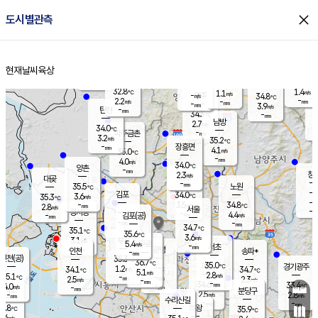
close
도시별관측
장남
판문점
32.4
℃
3.1
m/s
화현
33.0
동두천
℃
남면
-
현재날씨
육상
mm
파주
3.9
홈
m/s
포천
34.6
-
33.9
℃
mm
℃
32.5
℃
32.8
1.4
1.1
m/s
℃
m/s
-
양주
34.8
m/s
가
℃
-
2.2
-
mm
m/s
mm
-
mm
3.9
m/s
-
탄현
mm
34.3
-
3
℃
mm
남방
2.7
m/s
2
34.0
℃
-
파주금촌
mm
3.2
m/s
35.2
℃
-
장흥면
mm
4.1
m/s
35.0
℃
-
mm
4.0
m/s
34.0
℃
양촌
-
mm
창
2.3
m/s
은평
대곶
-
mm
35.5
노원
℃
-
김포
34.0
3.6
℃
35.3
m/s
℃
-
m/
-
3.5
34.8
m/s
mm
2.8
℃
m/s
서울
-
경서동
-
m
-
4.4
℃
mm
-
김포(공)
m/s
mm
-
-
m/s
mm
34.7
℃
35.1
-
℃
mm
35.6
℃
3.6
m/s
3.1
부천
m/s
5.4
구로
m/s
-
서초
mm
-
광명
mm
인천
송파*
-
mm
인천(공)
35.3
℃
36.7
℃
35.0
과천
경기광주
℃
-
1.2
34.1
34.7
m/s
℃
℃
℃
5.1
m/s
2.8
m/s
35.1
-
-
℃
mm
2.5
m/s
2.3
m/s
-
m/s
mm
-
34.6
33.4
mm
4.0
-
℃
℃
m/s
-
-
mm
무의도
mm
mm
분당구
2.5
-
2.8
m/s
m/s
mm
수리산길
-
-
mm
mm
2.8
의왕
35.9
℃
℃
1.6
m/s