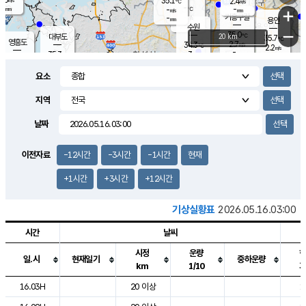
35.1
2.4
m/s
℃
-
-
-
mm
-
℃
mm
+
m/s
기흥구갈
-
-
m/s
mm
용인
-
수원
mm
−
35.0
℃
대부도
20 km
35.7
℃
영흥도
2.7
34.3
m/s
℃
2.2
m/s
-
mm
3
35.3
m/s
-
℃
mm
34.0
℃
-
오산
3.6
mm
m/s
1.3
m/s
-
mm
요소
-
mm
향남
34.7
℃
2.9
m/s
35.6
-
지역
℃
운평
mm
송탄
2.0
℃
m/s
-
s
mm
34.2
보
℃
날짜
35.5
℃
2.7
m/s
산
1.7
m/s
-
33.
mm
-
mm
1.2
℃
이전자료
-12시간
-3시간
-1시간
현재
-
m
/s
+1시간
+3시간
+12시간
기상실황표
2026.05.16.03:00
시간
날씨
시정
운량
일.시
현재일기
중하운량
km
1/10
도시별 기상실황표로 지점, 날씨, 기온, 강수, 바람, 기압등을 안내한 표입
16.03H
20 이상
1