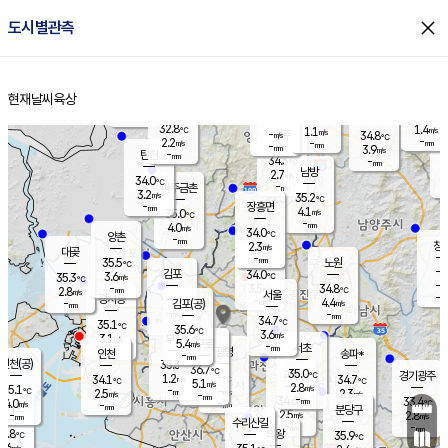
close
도시별관측
장남
판문점
32.4
℃
3.1
m/s
화현
33.0
동두천
℃
남면
-
현재날씨
육상
mm
파주
3.9
홈
m/s
포천
34.6
-
33.9
℃
mm
℃
32.5
℃
32.8
1.4
1.1
m/s
℃
m/s
-
양주
34.8
m/s
가
℃
-
2.2
-
mm
m/s
mm
-
mm
3.9
m/s
-
탄현
mm
34.3
-
3
℃
mm
남방
2.7
m/s
2
34.0
℃
-
파주금촌
mm
3.2
m/s
35.2
℃
-
장흥면
mm
4.1
m/s
35.0
℃
-
mm
4.0
m/s
34.0
℃
양촌
-
mm
창
2.3
m/s
은평
대곶
-
mm
35.5
노원
℃
-
김포
34.0
3.6
℃
35.3
m/s
℃
-
m/
-
3.5
34.8
m/s
mm
2.8
℃
m/s
서울
-
경서동
-
m
-
4.4
℃
mm
-
김포(공)
m/s
mm
-
-
m/s
mm
34.7
℃
35.1
-
℃
mm
35.6
℃
3.6
m/s
3.1
부천
m/s
5.4
구로
m/s
-
서초
mm
-
광명
mm
인천
송파*
-
mm
인천(공)
35.3
℃
36.7
℃
35.0
과천
경기광주
℃
-
1.2
34.1
34.7
m/s
℃
℃
℃
5.1
m/s
2.8
m/s
35.1
-
-
℃
mm
2.5
m/s
2.3
m/s
-
m/s
mm
-
34.6
33.4
mm
4.0
-
℃
℃
m/s
-
-
mm
무의도
mm
mm
분당구
2.5
-
2.8
m/s
m/s
mm
수리산길
-
-
mm
mm
2.8
의왕
35.9
℃
℃
1.6
m/s