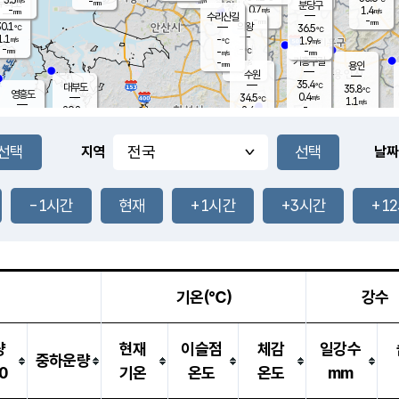
-
-
mm
무의도
mm
mm
분당구
0.7
-
1.4
m/s
m/s
mm
수리산길
-
-
mm
mm
0.1
의왕
36.5
℃
℃
1.1
-
m/s
1.9
m/s
℃
-
-
-
mm
-
℃
mm
m/s
기흥구갈
-
-
m/s
mm
용인
-
수원
mm
35.4
℃
대부도
35.8
℃
영흥도
0.4
34.5
m/s
℃
1.1
m/s
-
mm
2.4
29.8
m/s
-
℃
mm
30.8
℃
-
오산
1.8
mm
m/s
3.4
m/s
-
mm
-
mm
향남
30.9
℃
지역
날짜
0.8
m/s
34.6
-
℃
운평
mm
송탄
1.5
℃
m/s
-
s
mm
30.6
보
℃
36.0
-1시간
현재
+1시간
+3시간
+1
℃
3.3
m/s
산
0.8
m/s
-
31.
mm
-
mm
0.6
℃
-
m
/s
기온(℃)
강수
량
현재
이슬점
체감
일강수
중하운량
0
기온
온도
온도
mm