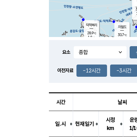
3
덕적북리
자월도
28.9
℃
30.7
℃
1.8
m/s
0.5
m/s
-
mm
-
mm
요소
풍도
28.5
덕적지도
2.3
m/
-
-12시간
-3시간
mm
이전자료
27.9
℃
대
4.2
m/s
-
mm
28.1
0.5
m
-
mm
시간
날씨
시정
운
일.시
현재일기
km
1/1