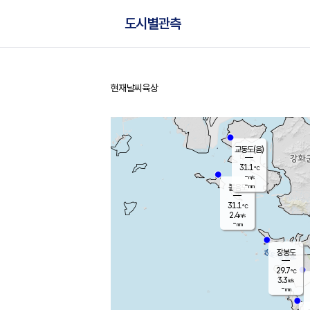
도시별관측
현재날씨
육상
홈
교동도(음)
31.1
℃
-
m/s
-
mm
볼음도
대연평
31.1
℃
2.4
m/s
30.6
℃
-
mm
3.6
m/s
-
mm
장봉도
29.7
℃
3.3
m/s
-
mm