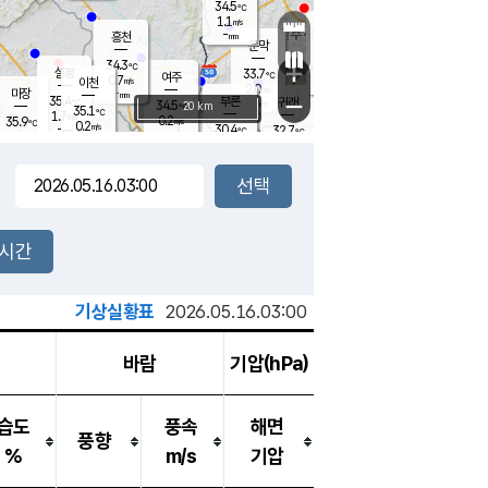
34.5
℃
강림
1.1
m/s
원주
-
흥천
mm
31.3
℃
문막
0.4
m/s
35.5
℃
34.3
-
℃
mm
+
1.1
설봉
m/s
33.7
℃
여주
0.7
m/s
이천
-
mm
2.0
m/s
-
마장
mm
신림
35.4
부론
-
귀래
−
℃
mm
34.5
20 km
℃
35.1
℃
1.7
m/s
0.2
35.9
m/s
℃
31.0
0.2
m/s
℃
-
30.4
32.7
mm
℃
-
℃
mm
1.2
m/s
-
0.7
mm
m/s
0.0
0.4
m/s
m/s
-
mm
-
백운
mm
-
-
mm
mm
백암
장호원
32.6
℃
0.2
m/s
32.4
℃
36.0
엄정
℃
-
mm
1.1
m/s
1.3
m/s
노은
-
mm
-
34.0
mm
℃
개
2시간
0.9
m/s
31.6
℃
-
mm
2
1.1
℃
m/s
-
m/s
mm
m
기상실황표
2026.05.16.03:00
바람
기압(hPa)
습도
풍속
해면
풍향
%
m/s
기압