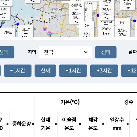
-
-
mm
무의도
mm
mm
분당구
0.5
-
1.5
m/s
m/s
mm
수리산길
-
-
mm
mm
7.8
의왕
29.8
℃
℃
1.7
30.4
m/s
0.9
m/s
℃
-
-
-
mm
0.5
℃
mm
m/s
기흥구갈
-
-
m/s
mm
용인
-
수원
mm
28.8
℃
대부도
27.2
℃
영흥도
1.4
30
m/s
℃
0.7
m/s
-
mm
1.9
26.8
m/s
-
℃
mm
28.6
℃
-
오산
0.8
mm
m/s
2.4
m/s
-
mm
-
mm
향남
29.1
℃
지역
날짜
1.5
m/s
30.1
-
℃
운평
mm
송탄
0.4
℃
m/s
-
s
mm
27.5
보
℃
29.9
-1시간
현재
+1시간
+3시간
+1
℃
0.9
m/s
산
0.7
m/s
-
25.
mm
-
mm
0.3
℃
-
m
/s
기온(℃)
강수
량
현재
이슬점
체감
일강수
중하운량
0
기온
온도
온도
mm