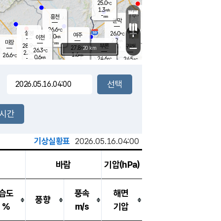
25.0
℃
강림
1.3
m/s
원주
-
흥천
mm
22.5
℃
문막
0.4
m/s
27.7
℃
26.6
-
℃
mm
+
0.7
설봉
m/s
26.0
℃
여주
1.0
m/s
이천
-
mm
2.2
m/s
-
마장
mm
신림
28.9
부론
-
귀래
−
℃
mm
27.8
20 km
℃
26.3
℃
2.2
m/s
1.6
26.6
m/s
℃
22.9
0.6
m/s
℃
-
24.6
24.5
mm
℃
-
℃
mm
0.5
m/s
-
0.5
mm
m/s
0.0
0.3
m/s
m/s
-
mm
-
백운
mm
-
-
mm
mm
백암
장호원
23.6
℃
0.1
m/s
24.4
℃
26.2
엄정
℃
-
mm
0.1
m/s
0.4
m/s
노은
-
mm
-
25.3
mm
℃
개
2시간
0.2
m/s
24.7
℃
-
mm
5
0.5
℃
m/s
-
m/s
mm
m
기상실황표
2026.05.16.04:00
바람
기압(hPa)
습도
풍속
해면
풍향
%
m/s
기압