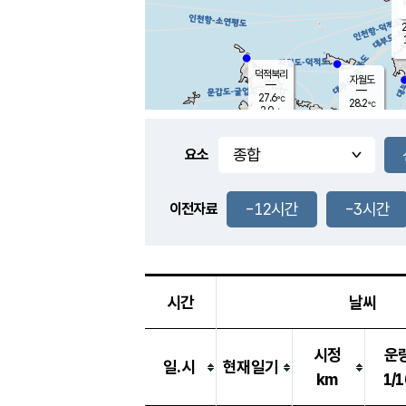
2
덕적북리
자월도
27.6
℃
28.2
℃
2.0
m/s
4.2
m/s
-
mm
-
mm
요소
풍도
28.6
덕적지도
0.9
m/
-
-12시간
-3시간
mm
이전자료
27.2
℃
대
2.2
m/s
-
mm
25.9
0.0
m
-
mm
시간
날씨
시정
운
일.시
현재일기
km
1/1