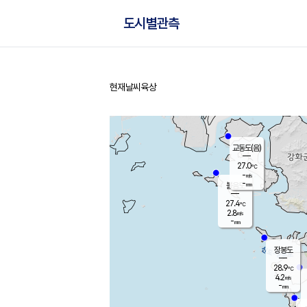
도시별관측
현재날씨
육상
홈
교동도(음)
27.0
℃
-
m/s
-
mm
볼음도
대연평
27.4
℃
2.8
m/s
29.1
℃
-
mm
1.2
m/s
-
mm
장봉도
28.9
℃
4.2
m/s
-
mm