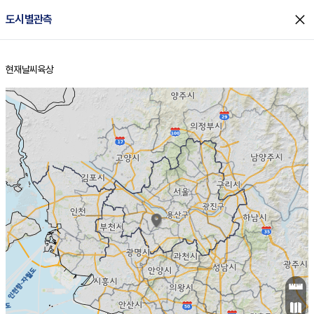
close
도시별관측
현재날씨
육상
홈