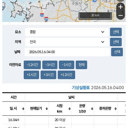
+
−
20 km
요소
지역
날짜
이전자료
-12시간
-3시간
-1시간
현재
+1시간
+3시간
+12시간
기상실황표
2026.05.16.04:00
시간
날씨
시정
운량
일.시
현재일기
중하운량
km
1/10
도시별 기상실황표로 지점, 날씨, 기온, 강수, 바람, 기압등을 안내한 표입
16.04H
20 이상
1