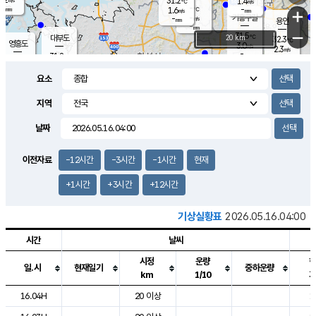
31.2
1.4
m/s
℃
-
-
-
mm
1.6
℃
mm
+
m/s
기흥구갈
-
-
m/s
mm
용인
-
mm
−
31.5
℃
대부도
20 km
32.3
℃
영흥도
3.0
m/s
2.3
m/s
-
mm
31.8
-
℃
mm
30.8
℃
오산
3.7
m/s
4.8
m/s
-
mm
요소
-
mm
향남
31.5
℃
2.2
m/s
-
-
지역
℃
운평
mm
송탄
-
℃
m/s
-
s
mm
31.1
보
℃
날짜
32.4
℃
3.2
m/s
산
1.9
m/s
-
30.
mm
-
mm
1.3
℃
이전자료
-12시간
-3시간
-1시간
현재
-
m
/s
+1시간
+3시간
+12시간
기상실황표
2026.05.16.04:00
시간
날씨
시정
운량
일.시
현재일기
중하운량
km
1/10
도시별 기상실황표로 지점, 날씨, 기온, 강수, 바람, 기압등을 안내한 표입
16.04H
20 이상
1